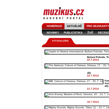
HOMEPAGE
AKTUÁLNĚ
PRO MUZIKANTY
NOVINKY
PUBLICISTIKA
ŽIVĚ
RECENZ
FOTOGALERIE
Bažant Pohoda, Tre
22.7.2014
díl)
22.7.2014
Fot
Ostr
díl)
21.7.2014
16.7.2014