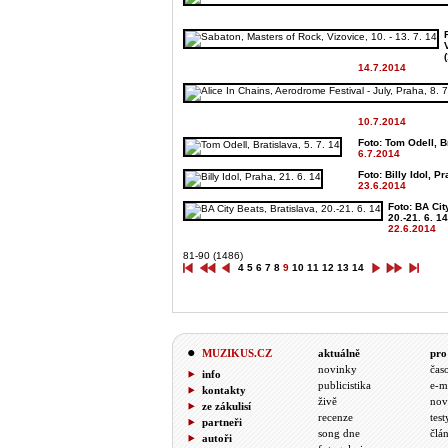
(
14.7.2014
10.7.2014
Foto: Tom Odell, Br
6.7.2014
Foto: Billy Idol, Pr
23.6.2014
Foto: BA Cit
20.-21. 6. 14
22.6.2014
81-90 (1486)
4
5
6
7
8
9
10
11
12
13
14
MUZIKUS.CZ
aktuálně
pro
novinky
čas
info
publicistika
e-m
kontakty
živě
nov
ze zákulisí
recenze
test
partneři
song dne
člá
autoři