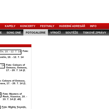
KAPELY
KONCERTY
FESTIVALY
HUDEBNÍ ADRESÁŘ
INFO
E
SONG DNE
FOTOGALERIE
VÝROČÍ
SOUTĚŽE
TISKOVÉ ZPRÁVY
Foto:
nčín, 10. - 12. 7. 14
Foto: Colours of
Ostrava, Ostrava,
17. - 20. 7. 14 (2.
o: Colours of Ostrava,
ava, 17. - 20. 7. 14 (1.
Foto: Masters of
Rock, Vizovice, 10. -
13. 7. 14 (2. díl)
Foto: Mighty Sounds,