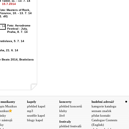
Tábor, 11. - 13. 7. 14
15.7.2014
Foto: Masters of Rock,
Vizovice, 10. - 13. 7. 14
1. díl)
Foto: Aerodrome
Festival - July,
Praha, 8. 7. 14
atislava, 5. 7. 14
aha, 21. 6. 14
y Beats 2014, Bratislava
 muzikanty
kapely
koncerty
hudební adresář
opis Muzikus
přehled kapel
přehled koncertů
kategorie katalogu
uzikus
mp3
kluby
seznam značek
inky
soutěže kapel
živě
přidat kontakt
y nástrojů
blogy kapel
Catalogue Contents
festivaly
nky
(English)
přehled festivalů