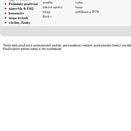
soutěže
videa
Podmínky používání
tiskové zprávy
bazar
nápověda & FAQ
blogy
publikace a DVD
komentáře
Rock+
mapa stránek
všechny články
Tento web používá k poskytování služeb, personalizaci reklam, poskytování funkcí sociál
Používáním tohoto webu s tím souhlasíte.