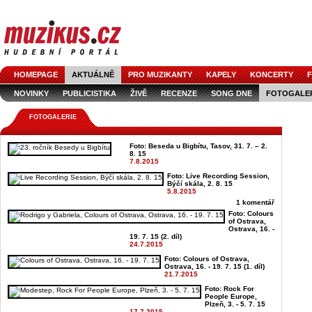
HOMEPAGE
AKTUÁLNĚ
PRO MUZIKANTY
KAPELY
KONCERTY
F
NOVINKY
PUBLICISTIKA
ŽIVĚ
RECENZE
SONG DNE
FOTOGALE
FOTOGALERIE
Foto: Beseda u Bigbítu, Tasov, 31. 7. – 2.
8. 15
7.8.2015
Foto: Live Recording Session,
Býčí skála, 2. 8. 15
5.8.2015
1 komentář
Foto: Colours
of Ostrava,
Ostrava, 16. -
19. 7. 15 (2. díl)
24.7.2015
Foto: Colours of Ostrava,
Ostrava, 16. - 19. 7. 15 (1. díl)
21.7.2015
Foto: Rock For
People Europe,
Plzeň, 3. - 5. 7. 15
17.7.2015