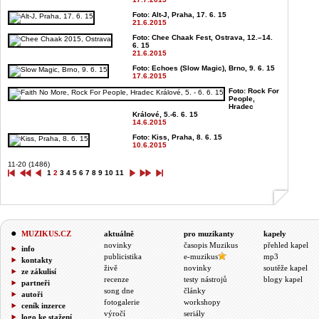
Foto: Alt-J, Praha, 17. 6. 15
21.6.2015
Foto: Chee Chaak Fest, Ostrava, 12.–14.
6. 15
21.6.2015
Foto: Echoes (Slow Magic), Brno, 9. 6. 15
17.6.2015
Foto: Rock For
People,
Hradec
Králové, 5.-6. 6. 15
14.6.2015
Foto: Kiss, Praha, 8. 6. 15
10.6.2015
11-20 (1486)
1
2
3
4
5
6
7
8
9
10
11
MUZIKUS.CZ
aktuálně
pro muzikanty
kapely
novinky
časopis Muzikus
přehled kapel
info
publicistika
e-muzikus
mp3
kontakty
živě
novinky
soutěže kapel
ze zákulisí
recenze
testy nástrojů
blogy kapel
partneři
song dne
články
autoři
fotogalerie
workshopy
ceník inzerce
výročí
seriály
logo ke stažení