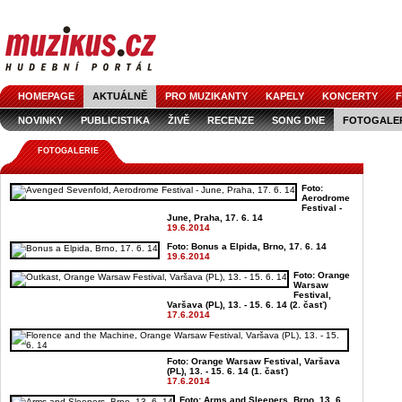
HOMEPAGE
AKTUÁLNĚ
PRO MUZIKANTY
KAPELY
KONCERTY
F
NOVINKY
PUBLICISTIKA
ŽIVĚ
RECENZE
SONG DNE
FOTOGALE
FOTOGALERIE
Foto:
Aerodrome
Festival -
June, Praha, 17. 6. 14
19.6.2014
Foto: Bonus a Elpida, Brno, 17. 6. 14
19.6.2014
Foto: Orange
Warsaw
Festival,
Varšava (PL), 13. - 15. 6. 14 (2. časť)
17.6.2014
Foto: Orange Warsaw Festival, Varšava
(PL), 13. - 15. 6. 14 (1. časť)
17.6.2014
Foto: Arms and Sleepers, Brno, 13. 6.