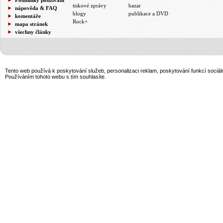
tiskové zprávy
bazar
nápověda & FAQ
blogy
publikace a DVD
komentáře
Rock+
mapa stránek
všechny články
Tento web používá k poskytování služeb, personalizaci reklam, poskytování funkcí sociál
Používáním tohoto webu s tím souhlasíte.