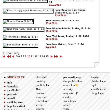
14
16.6.2014
Foto: Katarzia a jej frajeri,
Bratislava, 12. 6. 14
13.6.2014
Foto: Suuns, Praha, 9. 6. 14
13.6.2014
Foto: Nine Inch Nails, Praha, 11. 6. 14
13.6.2014
Foto: Tori Amos, Praha, 11. 06. 2014
12.6.2014
Foto: Iron Maiden, Brno, 8. 6. 14
9.6.2014
91-100 (1486)
5
6
7
8
9
10
11
12
13
14
15
MUZIKUS.CZ
aktuálně
pro muzikanty
kapely
novinky
časopis Muzikus
přehled kapel
info
publicistika
e-muzikus
mp3
kontakty
živě
novinky
soutěže kapel
ze zákulisí
recenze
testy nástrojů
blogy kapel
partneři
song dne
články
autoři
fotogalerie
workshopy
ceník inzerce
výročí
seriály
logo ke stažení
soutěže
videa
Podmínky používání