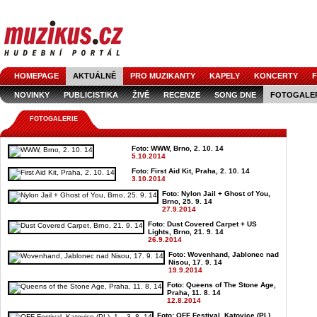
HOMEPAGE
AKTUÁLNĚ
PRO MUZIKANTY
KAPELY
KONCERTY
F
NOVINKY
PUBLICISTIKA
ŽIVĚ
RECENZE
SONG DNE
FOTOGALE
FOTOGALERIE
Foto: WWW, Brno, 2. 10. 14
5.10.2014
Foto: First Aid Kit, Praha, 2. 10. 14
3.10.2014
Foto: Nylon Jail + Ghost of You,
Brno, 25. 9. 14
27.9.2014
Foto: Dust Covered Carpet + US
Lights, Brno, 21. 9. 14
26.9.2014
Foto: Wovenhand, Jablonec nad
Nisou, 17. 9. 14
19.9.2014
Foto: Queens of The Stone Age,
Praha, 11. 8. 14
12.8.2014
Foto: OFF Festival, Katovice (PL),