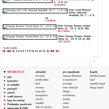
1. - 3. 8. 14
11.8.2014
Foto: Letní filmová
škola, Uherské
Hradiště, 25. 7. – 2. 8.
14
7.8.2014
Foto: Creepy Teepee, Kutná
Hora, 11. - 13. 6. 14 (2. díl)
29.7.2014
Foto: Creepy Teepee, Kutná
Hora, 11. - 13. 6. 14. (1. díl)
25.7.2014
71-80 (1486)
3
4
5
6
7
8
9
10
11
12
13
MUZIKUS.CZ
aktuálně
pro muzikanty
kapely
novinky
časopis Muzikus
přehled kapel
info
publicistika
e-muzikus
mp3
kontakty
živě
novinky
soutěže kapel
ze zákulisí
recenze
testy nástrojů
blogy kapel
partneři
song dne
články
autoři
fotogalerie
workshopy
ceník inzerce
výročí
seriály
logo ke stažení
soutěže
videa
Podmínky používání
tiskové zprávy
bazar
nápověda & FAQ