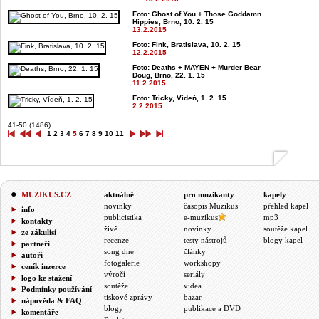
Foto: Ghost of You + Those Goddamn
Hippies, Brno, 10. 2. 15
13.2.2015
Foto: Fink, Bratislava, 10. 2. 15
12.2.2015
Foto: Deaths + MAYEN + Murder Bear
Doug, Brno, 22. 1. 15
11.2.2015
Foto: Tricky, Vídeň, 1. 2. 15
2.2.2015
41-50 (1486)
1
2
3
4
5
6
7
8
9
10
11
MUZIKUS.CZ
aktuálně
pro muzikanty
kapely
novinky
časopis Muzikus
přehled kapel
info
publicistika
e-muzikus
mp3
kontakty
živě
novinky
soutěže kapel
ze zákulisí
recenze
testy nástrojů
blogy kapel
partneři
song dne
články
autoři
fotogalerie
workshopy
ceník inzerce
výročí
seriály
logo ke stažení
soutěže
videa
Podmínky používání
tiskové zprávy
bazar
nápověda & FAQ
blogy
publikace a DVD
komentáře