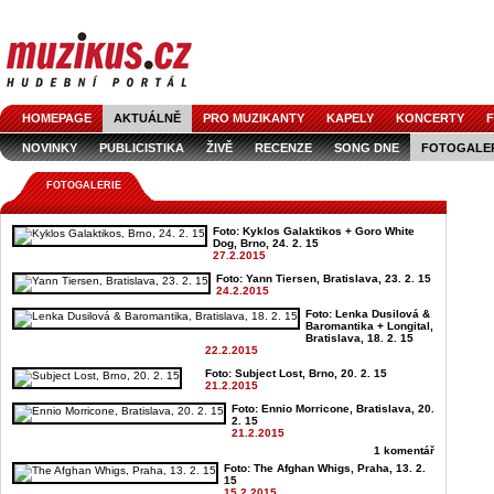
HOMEPAGE
AKTUÁLNĚ
PRO MUZIKANTY
KAPELY
KONCERTY
F
NOVINKY
PUBLICISTIKA
ŽIVĚ
RECENZE
SONG DNE
FOTOGALE
FOTOGALERIE
Foto: Kyklos Galaktikos + Goro White
Dog, Brno, 24. 2. 15
27.2.2015
Foto: Yann Tiersen, Bratislava, 23. 2. 15
24.2.2015
Foto: Lenka Dusilová &
Baromantika + Longital,
Bratislava, 18. 2. 15
22.2.2015
Foto: Subject Lost, Brno, 20. 2. 15
21.2.2015
Foto: Ennio Morricone, Bratislava, 20.
2. 15
21.2.2015
1 komentář
Foto: The Afghan Whigs, Praha, 13. 2.
15
15.2.2015