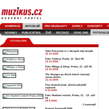
HOMEPAGE
AKTUÁLNĚ
PRO MUZIKANTY
KAPELY
KONCERTY
F
NOVINKY
PUBLICISTIKA
ŽIVĚ
RECENZE
SONG DNE
FOTOGALE
FOTOGALERIE
Také Priessnitz si v Akropoli dají dvoják
16.10.2006
Foto: Coldcut, Praha, 11. říjen 06
15.10.2006
Foto: Mňága & žďorp, Praha, 21. září 06
15.10.2006
The Stooges po třiceti letech chystají
novou desku
12.10.2006
Fixa dvakrát jinak, přesto pokaždé
vypsaná
9.10.2006
Foto: Hudební veletrh, Praha, 21. - 23. září
06
28.9.2006
1 komentář
festival Svojanoff 2006