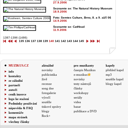
27.9.2006
Seznamte se: The Natural History Museum
18.9.2006
Foto: Semtex Culture, Brno, 8. a 9. září 06
14.9.2006
Seznamte se: CatHead
11.9.2006
1387-1396 (1486)
135
136
137
138
139
140
141
142
143
144
145
MUZIKUS.CZ
aktuálně
pro muzikanty
kapely
novinky
časopis Muzikus
přehled kapel
info
publicistika
e-muzikus
mp3
kontakty
živě
novinky
soutěže kapel
ze zákulisí
recenze
testy nástrojů
blogy kapel
partneři
song dne
články
autoři
fotogalerie
workshopy
ceník inzerce
výročí
seriály
logo ke stažení
soutěže
videa
Podmínky používání
tiskové zprávy
bazar
nápověda & FAQ
blogy
publikace a DVD
komentáře
Rock+
mapa stránek
všechny články