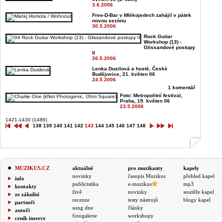
3.6.2006
Free-D-Bar v Mlékojedech zahájil v pátek
novou sezónu
30.5.2006
Rock Guitar
Workshop (13) -
Glissandové postupy
II
26.5.2006
Lenka Dusilová a hosté, České
Budějovice, 21. květen 06
24.5.2006
1 komentář
Foto: Metropolitní festival,
Praha, 19. květen 06
23.5.2006
1421-1430 (1486)
138
139
140
141
142
143
144
145
146
147
148
MUZIKUS.CZ
aktuálně
pro muzikanty
kapely
novinky
časopis Muzikus
přehled kapel
info
publicistika
e-muzikus
mp3
kontakty
živě
novinky
soutěže kapel
ze zákulisí
recenze
testy nástrojů
blogy kapel
partneři
song dne
články
autoři
fotogalerie
workshopy
ceník inzerce