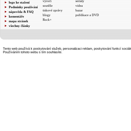
výročí
seriály
logo ke stažení
soutěže
videa
Podmínky používání
tiskové zprávy
bazar
nápověda & FAQ
blogy
publikace a DVD
komentáře
Rock+
mapa stránek
všechny články
Tento web používá k poskytování služeb, personalizaci reklam, poskytování funkcí sociál
Používáním tohoto webu s tím souhlasíte.