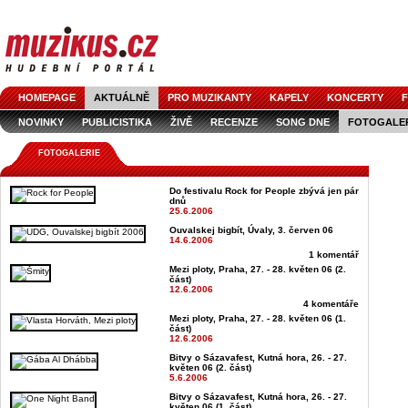
HOMEPAGE
AKTUÁLNĚ
PRO MUZIKANTY
KAPELY
KONCERTY
F
NOVINKY
PUBLICISTIKA
ŽIVĚ
RECENZE
SONG DNE
FOTOGALE
FOTOGALERIE
Do festivalu Rock for People zbývá jen pár
dnů
25.6.2006
Ouvalskej bigbít, Úvaly, 3. červen 06
14.6.2006
1 komentář
Mezi ploty, Praha, 27. - 28. květen 06 (2.
část)
12.6.2006
4 komentáře
Mezi ploty, Praha, 27. - 28. květen 06 (1.
část)
12.6.2006
Bitvy o Sázavafest, Kutná hora, 26. - 27.
květen 06 (2. část)
5.6.2006
Bitvy o Sázavafest, Kutná hora, 26. - 27.
květen 06 (1. část)