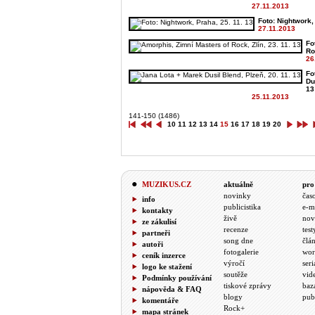
27.11.2013
Foto: Nightwork,
27.11.2013
Fo
Ro
26
Fo
Du
13
25.11.2013
141-150 (1486)
10
11
12
13
14
15
16
17
18
19
20
MUZIKUS.CZ
aktuálně
pro
novinky
čas
info
publicistika
e-m
kontakty
živě
nov
ze zákulisí
recenze
test
partneři
song dne
člá
autoři
fotogalerie
wor
ceník inzerce
výročí
seri
logo ke stažení
soutěže
vid
Podmínky používání
tiskové zprávy
baz
nápověda & FAQ
blogy
pub
komentáře
Rock+
mapa stránek