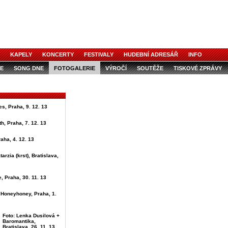
KAPELY
KONCERTY
FESTIVALY
HUDEBNÍ ADRESÁŘ
INFO
E
SONG DNE
FOTOGALERIE
VÝROČÍ
SOUTĚŽE
TISKOVÉ ZPRÁVY
s, Praha, 9. 12. 13
h, Praha, 7. 12. 13
raha, 4. 12. 13
tarzia (krst), Bratislava,
, Praha, 30. 11. 13
 Honeyhoney, Praha, 1.
Foto: Lenka Dusilová +
Baromantika,
Bratislava, 26. 11. 13