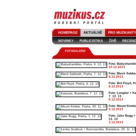
HOMEPAGE
AKTUÁLNĚ
PRO MUZIKANTY
NOVINKY
PUBLICISTIKA
ŽIVĚ
RECENZ
FOTOGALERIE
Foto: Babyshamble
10.12.2013
Foto: Black Sabbat
8.12.2013
Foto: Brit Floyd, P
8.12.2013
Foto: Longital + Ka
7. 12. 13
8.12.2013
Foto: Mount Kimbie
3.12.2013
Foto: Jake Bugg +
12. 13
3.12.2013