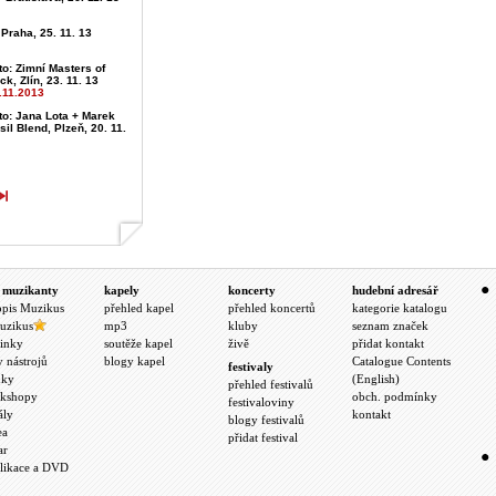
 Praha, 25. 11. 13
to: Zimní Masters of
ck, Zlín, 23. 11. 13
.11.2013
to: Jana Lota + Marek
sil Blend, Plzeň, 20. 11.
 muzikanty
kapely
koncerty
hudební adresář
opis Muzikus
přehled kapel
přehled koncertů
kategorie katalogu
uzikus
mp3
kluby
seznam značek
inky
soutěže kapel
živě
přidat kontakt
y nástrojů
blogy kapel
Catalogue Contents
festivaly
nky
(English)
přehled festivalů
kshopy
obch. podmínky
festivaloviny
ály
kontakt
blogy festivalů
ea
přidat festival
ar
likace a DVD