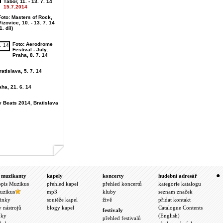
Tábor, 11. - 13. 7. 14
15.7.2014
Foto: Masters of Rock,
Vizovice, 10. - 13. 7. 14
1. díl)
Foto: Aerodrome
Festival - July,
Praha, 8. 7. 14
atislava, 5. 7. 14
aha, 21. 6. 14
y Beats 2014, Bratislava
 muzikanty
kapely
koncerty
hudební adresář
opis Muzikus
přehled kapel
přehled koncertů
kategorie katalogu
uzikus
mp3
kluby
seznam značek
inky
soutěže kapel
živě
přidat kontakt
y nástrojů
blogy kapel
Catalogue Contents
festivaly
nky
(English)
přehled festivalů