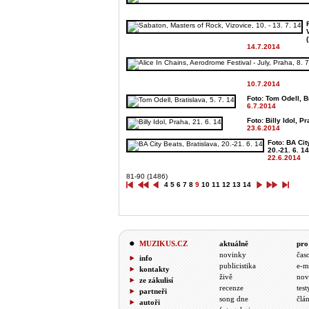
(
14.7.2014
10.7.2014
Foto: Tom Odell, Br
6.7.2014
Foto: Billy Idol, Pr
23.6.2014
Foto: BA Cit
20.-21. 6. 14
22.6.2014
81-90 (1486)
4
5
6
7
8
9
10
11
12
13
14
MUZIKUS.CZ
aktuálně
pro
novinky
čas
info
publicistika
e-m
kontakty
živě
nov
ze zákulisí
recenze
test
partneři
song dne
člá
autoři