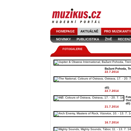
HOMEPAGE
AKTUÁLNĚ
PRO MUZIKANTY
NOVINKY
PUBLICISTIKA
ŽIVĚ
RECENZ
FOTOGALERIE
Bažant Pohoda, Tre
22.7.2014
díl)
22.7.2014
Fot
Ostr
díl)
21.7.2014
16.7.2014