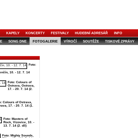
KAPELY
KONCERTY
FESTIVALY
HUDEBNÍ ADRESÁŘ
INFO
E
SONG DNE
FOTOGALERIE
VÝROČÍ
SOUTĚŽE
TISKOVÉ ZPRÁVY
Foto:
nčín, 10. - 12. 7. 14
Foto: Colours of
Ostrava, Ostrava,
17. - 20. 7. 14 (2.
o: Colours of Ostrava,
ava, 17. - 20. 7. 14 (1.
Foto: Masters of
Rock, Vizovice, 10. -
13. 7. 14 (2. díl)
Foto: Mighty Sounds,