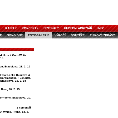
KAPELY
KONCERTY
FESTIVALY
HUDEBNÍ ADRESÁŘ
INFO
E
SONG DNE
FOTOGALERIE
VÝROČÍ
SOUTĚŽE
TISKOVÉ ZPRÁVY
aktikos + Goro White
 15
en, Bratislava, 23. 2. 15
Foto: Lenka Dusilová &
Baromantika + Longital,
Bratislava, 18. 2. 15
 Brno, 20. 2. 15
orricone, Bratislava, 20.
1 komentář
an Whigs, Praha, 13. 2.