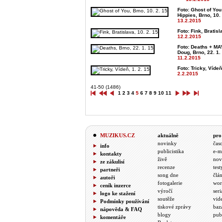
Foto: Ghost of Y
Hippies, Brno, 10.
13.2.2015
Foto: Fink, Bratisl
12.2.2015
Foto: Deaths + MA
Doug, Brno, 22. 1.
11.2.2015
Foto: Tricky, Vídeň
2.2.2015
41-50 (1486)
1
2
3
4
5
6
7
8
9
10
11
MUZIKUS.CZ
aktuálně
pro
novinky
čas
info
publicistika
e-m
kontakty
živě
nov
ze zákulisí
recenze
test
partneři
song dne
člá
autoři
fotogalerie
wor
ceník inzerce
výročí
seri
logo ke stažení
soutěže
vid
Podmínky používání
tiskové zprávy
baz
nápověda & FAQ
blogy
pub
komentáře