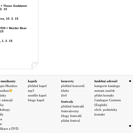
ou + Those Goddamn
 2. 15
ava, 10. 2. 15
YEN + Murder Bear
 15
, 1. 2. 15
 muzikanty
kapely
koncerty
hudební adresář
opis Muzikus
přehled kapel
přehled koncertů
kategorie katalogu
uzikus
mp3
kluby
seznam značek
inky
soutěže kapel
živě
přidat kontakt
y nástrojů
blogy kapel
Catalogue Contents
festivaly
nky
(English)
přehled festivalů
kshopy
obch. podmínky
festivaloviny
ály
kontakt
blogy festivalů
ea
přidat festival
ar
likace a DVD