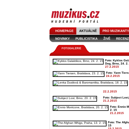
HOMEPAGE
AKTUÁLNĚ
PRO MUZIKANTY
NOVINKY
PUBLICISTIKA
ŽIVĚ
RECENZ
FOTOGALERIE
Foto: Kyklos Gal
Dog, Brno, 24. 2.
27.2.2015
Foto: Yann Tiers
24.2.2015
22.2.2015
Foto: Subject Lost,
21.2.2015
Foto: Ennio M
2. 15
21.2.2015
Foto: The Afgh
15
15.2.2015