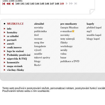
1481-1486 (1486)
140
141
142
143
144
145
146
147
148
149
MUZIKUS.CZ
aktuálně
pro muzikanty
kapely
novinky
časopis Muzikus
přehled kapel
info
publicistika
e-muzikus
mp3
kontakty
živě
novinky
soutěže kapel
ze zákulisí
recenze
testy nástrojů
blogy kapel
partneři
song dne
články
autoři
fotogalerie
workshopy
ceník inzerce
výročí
seriály
logo ke stažení
soutěže
videa
Podmínky používání
tiskové zprávy
bazar
nápověda & FAQ
blogy
publikace a DVD
komentáře
Rock+
mapa stránek
všechny články
Tento web používá k poskytování služeb, personalizaci reklam, poskytování funkcí sociál
Používáním tohoto webu s tím souhlasíte.