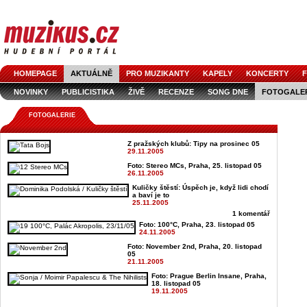
HOMEPAGE
AKTUÁLNĚ
PRO MUZIKANTY
KAPELY
KONCERTY
F
NOVINKY
PUBLICISTIKA
ŽIVĚ
RECENZE
SONG DNE
FOTOGALE
FOTOGALERIE
Z pražských klubů: Tipy na prosinec 05
29.11.2005
Foto: Stereo MCs, Praha, 25. listopad 05
26.11.2005
Kuličky štěstí: Úspěch je, když lidi chodí
a baví je to
25.11.2005
1 komentář
Foto: 100°C, Praha, 23. listopad 05
24.11.2005
Foto: November 2nd, Praha, 20. listopad
05
21.11.2005
Foto: Prague Berlin Insane, Praha,
18. listopad 05
19.11.2005