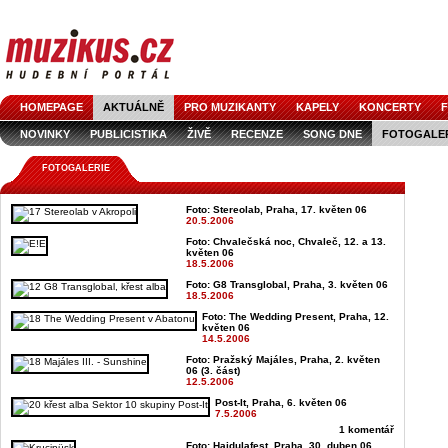
HOMEPAGE
AKTUÁLNĚ
PRO MUZIKANTY
KAPELY
KONCERTY
F
NOVINKY
PUBLICISTIKA
ŽIVĚ
RECENZE
SONG DNE
FOTOGALE
FOTOGALERIE
Foto: Stereolab, Praha, 17. květen 06
20.5.2006
Foto: Chvalečská noc, Chvaleč, 12. a 13.
květen 06
18.5.2006
Foto: G8 Transglobal, Praha, 3. květen 06
18.5.2006
Foto: The Wedding Present, Praha, 12.
květen 06
14.5.2006
Foto: Pražský Majáles, Praha, 2. květen
06 (3. část)
12.5.2006
Post-It, Praha, 6. květen 06
7.5.2006
1 komentář
Foto: Hajdulafest, Praha, 30. duben 06