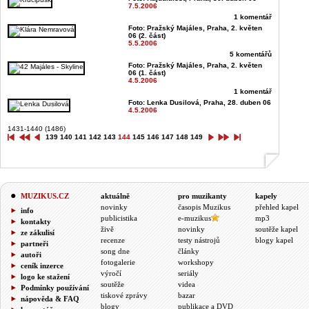
7.5.2006
1 komentář
Foto: Pražský Majáles, Praha, 2. květen
06 (2. část)
5.5.2006
5 komentářů
Foto: Pražský Majáles, Praha, 2. květen
06 (1. část)
4.5.2006
1 komentář
Foto: Lenka Dusilová, Praha, 28. duben 06
4.5.2006
1431-1440 (1486)
139
140
141
142
143
144
145
146
147
148
149
MUZIKUS.CZ
aktuálně
pro muzikanty
kapely
novinky
časopis Muzikus
přehled kapel
info
publicistika
e-muzikus
mp3
kontakty
živě
novinky
soutěže kapel
ze zákulisí
recenze
testy nástrojů
blogy kapel
partneři
song dne
články
autoři
fotogalerie
workshopy
ceník inzerce
výročí
seriály
logo ke stažení
soutěže
videa
Podmínky používání
tiskové zprávy
bazar
nápověda & FAQ
blogy
publikace a DVD