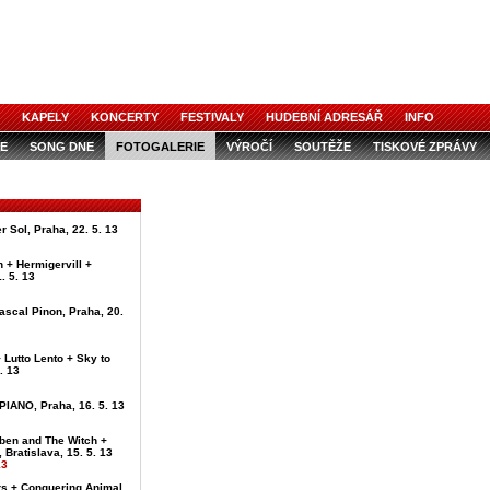
KAPELY
KONCERTY
FESTIVALY
HUDEBNÍ ADRESÁŘ
INFO
E
SONG DNE
FOTOGALERIE
VÝROČÍ
SOUTĚŽE
TISKOVÉ ZPRÁVY
r Sol, Praha, 22. 5. 13
n + Hermigervill +
. 5. 13
ascal Pinon, Praha, 20.
+ Lutto Lento + Sky to
. 13
 PIANO, Praha, 16. 5. 13
sben and The Witch +
 Bratislava, 15. 5. 13
13
rs + Conquering Animal