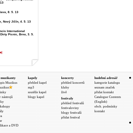
 13
lava, 8. 5. 13
le, Nový Jičín, 4. 5. 13
ncis International
 Dirty Picnic, Brno, 3. 5.
 muzikanty
kapely
koncerty
hudební adresář
opis Muzikus
přehled kapel
přehled koncertů
kategorie katalogu
uzikus
mp3
kluby
seznam značek
inky
soutěže kapel
živě
přidat kontakt
y nástrojů
blogy kapel
Catalogue Contents
festivaly
nky
(English)
přehled festivalů
kshopy
obch. podmínky
festivaloviny
ály
kontakt
blogy festivalů
ea
přidat festival
ar
likace a DVD