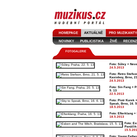
HOMEPAGE
AKTUÁLNĚ
PRO MUZIKANTY
NOVINKY
PUBLICISTIKA
ŽIVĚ
RECENZ
FOTOGALERIE
Foto: Sóley + Neve
24.5.2013
Foto: Retro Stefso
Kasioboy, Brno, 21
24.5.2013
Foto: Sin Fang + P
5. 13
22.5.2013
Foto: Piotr Kurek 
Speak, Brno, 16. 5
18.5.2013
Foto: Efterklang +
18.5.2013
Foto: E
Panáčik,
15.5.20
Foto: Young Fathe