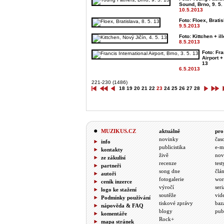
Sound, Brno, 9. 5.
10.5.2013
Foto: Floex, Bratis
9.5.2013
Foto: Kittchen + il
8.5.2013
Foto: Fra
Airport +
13
6.5.2013
221-230 (1486)
18
19
20
21
22
23
24
25
26
27
28
MUZIKUS.CZ
aktuálně
pro
novinky
čas
info
publicistika
e-m
kontakty
živě
nov
ze zákulisí
recenze
test
partneři
song dne
člá
autoři
fotogalerie
wor
ceník inzerce
výročí
seri
logo ke stažení
soutěže
vid
Podmínky používání
tiskové zprávy
baz
nápověda & FAQ
blogy
pub
komentáře
Rock+
mapa stránek