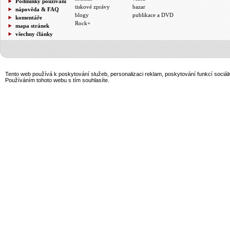
Podmínky používání
tiskové zprávy
bazar
nápověda & FAQ
blogy
publikace a DVD
komentáře
Rock+
mapa stránek
všechny články
Tento web používá k poskytování služeb, personalizaci reklam, poskytování funkcí sociál
Používáním tohoto webu s tím souhlasíte.