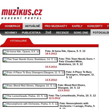
HOMEPAGE
AKTUÁLNĚ
PRO MUZIKANTY
KAPELY
KONCERTY
F
NOVINKY
PUBLICISTIKA
ŽIVĚ
RECENZE
SONG DNE
FOTOGALE
FOTOGALERIE
Foto: At bona fide, Opava, 9. 5. 12
18.5.2012
Foto: This Town Needs Guns +
Pale Clouded White,
Bratislava, 14. 5. 12
15.5.2012
Foto: A Place To Bury
Strangers, Glasgow, 11.
5. 12
13.5.2012
Foto: Blood Red Shoes,
Glasgow, 10. 5. 12
13.5.2012
Foto: The Lemonheads, Praha, 10. 5. 12
12.5.2012
Foto: Hooverphonic with
Orchestra + Lanugo, Praha, 5.
5. 12