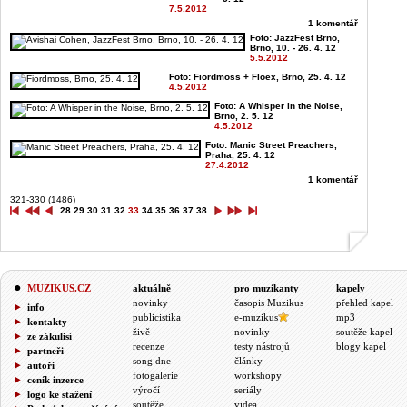
7.5.2012
1 komentář
Foto: JazzFest Brno,
Brno, 10. - 26. 4. 12
5.5.2012
Foto: Fiordmoss + Floex, Brno, 25. 4. 12
4.5.2012
Foto: A Whisper in the Noise,
Brno, 2. 5. 12
4.5.2012
Foto: Manic Street Preachers,
Praha, 25. 4. 12
27.4.2012
1 komentář
321-330 (1486)
28
29
30
31
32
33
34
35
36
37
38
MUZIKUS.CZ
aktuálně
pro muzikanty
kapely
novinky
časopis Muzikus
přehled kapel
info
publicistika
e-muzikus
mp3
kontakty
živě
novinky
soutěže kapel
ze zákulisí
recenze
testy nástrojů
blogy kapel
partneři
song dne
články
autoři
fotogalerie
workshopy
ceník inzerce
výročí
seriály
logo ke stažení
soutěže
videa