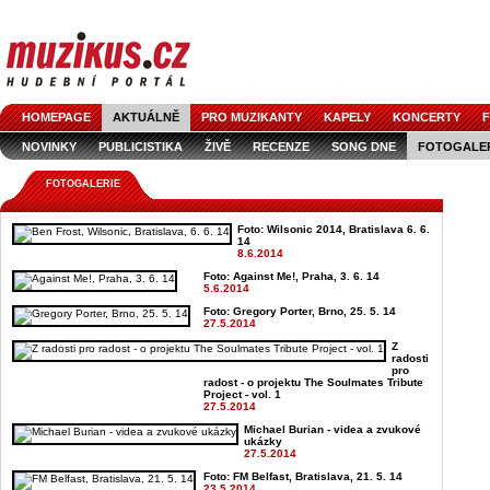
HOMEPAGE
AKTUÁLNĚ
PRO MUZIKANTY
KAPELY
KONCERTY
F
NOVINKY
PUBLICISTIKA
ŽIVĚ
RECENZE
SONG DNE
FOTOGALE
FOTOGALERIE
Foto: Wilsonic 2014, Bratislava 6. 6.
14
8.6.2014
Foto: Against Me!, Praha, 3. 6. 14
5.6.2014
Foto: Gregory Porter, Brno, 25. 5. 14
27.5.2014
Z
radosti
pro
radost - o projektu The Soulmates Tribute
Project - vol. 1
27.5.2014
Michael Burian - videa a zvukové
ukázky
27.5.2014
Foto: FM Belfast, Bratislava, 21. 5. 14
23.5.2014