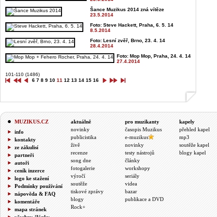
Šance Muzikus 2014 zná vítěze
23.5.2014
Foto: Steve Hackett, Praha, 6. 5. 14
8.5.2014
Foto: Lesní zvěř, Brno, 23. 4. 14
28.4.2014
Foto: Mop Mop, Praha, 24. 4. 14
27.4.2014
101-110 (1486)
6
7
8
9
10
11
12
13
14
15
16
MUZIKUS.CZ
aktuálně
pro muzikanty
kapely
novinky
časopis Muzikus
přehled kapel
info
publicistika
e-muzikus
mp3
kontakty
živě
novinky
soutěže kapel
ze zákulisí
recenze
testy nástrojů
blogy kapel
partneři
song dne
články
autoři
fotogalerie
workshopy
ceník inzerce
výročí
seriály
logo ke stažení
soutěže
videa
Podmínky používání
tiskové zprávy
bazar
nápověda & FAQ
blogy
publikace a DVD
komentáře
Rock+
mapa stránek
všechny články