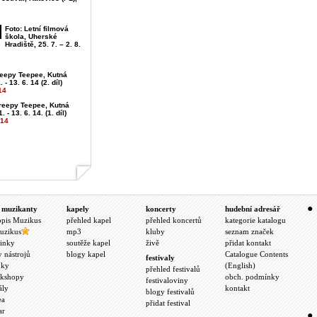
Foto: Letní filmová
škola, Uherské
Hradiště, 25. 7. – 2. 8.
reepy Teepee, Kutná
 - 13. 6. 14 (2. díl)
14
Creepy Teepee, Kutná
. - 13. 6. 14. (1. díl)
014
 muzikanty
kapely
koncerty
hudební adresář
opis Muzikus
přehled kapel
přehled koncertů
kategorie katalogu
uzikus
mp3
kluby
seznam značek
inky
soutěže kapel
živě
přidat kontakt
y nástrojů
blogy kapel
Catalogue Contents
festivaly
nky
(English)
přehled festivalů
kshopy
obch. podmínky
festivaloviny
ály
kontakt
blogy festivalů
ea
přidat festival
ar