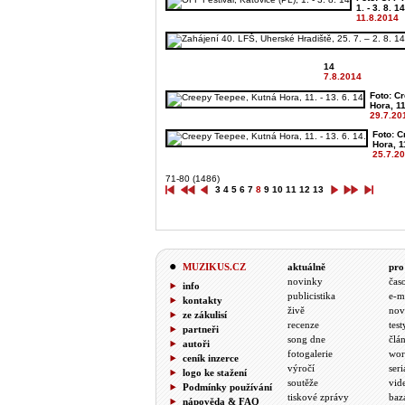
1. - 3. 8. 14
11.8.2014
14
7.8.2014
Foto: C
Hora, 11.
29.7.20
Foto: 
Hora, 11
25.7.2
71-80 (1486)
3
4
5
6
7
8
9
10
11
12
13
MUZIKUS.CZ
aktuálně
pro
novinky
čas
info
publicistika
e-m
kontakty
živě
nov
ze zákulisí
recenze
test
partneři
song dne
člá
autoři
fotogalerie
wor
ceník inzerce
výročí
seri
logo ke stažení
soutěže
vid
Podmínky používání
tiskové zprávy
baz
nápověda & FAQ