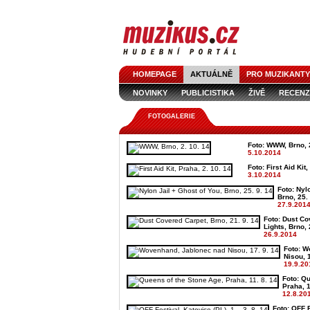
HOMEPAGE
AKTUÁLNĚ
PRO MUZIKANTY
NOVINKY
PUBLICISTIKA
ŽIVĚ
RECENZ
FOTOGALERIE
Foto: WWW, Brno, 2
5.10.2014
Foto: First Aid Kit
3.10.2014
Foto: Nyl
Brno, 25.
27.9.201
Foto: Dust Co
Lights, Brno, 
26.9.2014
Foto: W
Nisou, 1
19.9.20
Foto: Q
Praha, 1
12.8.20
Foto: OFF F