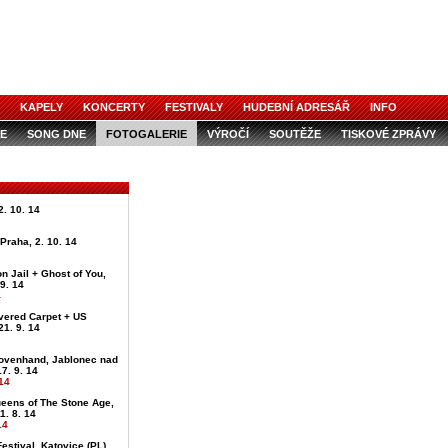
KAPELY
KONCERTY
FESTIVALY
HUDEBNÍ ADRESÁŘ
INFO
E
SONG DNE
FOTOGALERIE
VÝROČÍ
SOUTĚŽE
TISKOVÉ ZPRÁVY
. 10. 14
, Praha, 2. 10. 14
on Jail + Ghost of You,
 9. 14
4
vered Carpet + US
21. 9. 14
ovenhand, Jablonec nad
7. 9. 14
14
ueens of The Stone Age,
1. 8. 14
14
estival, Katovice (PL),