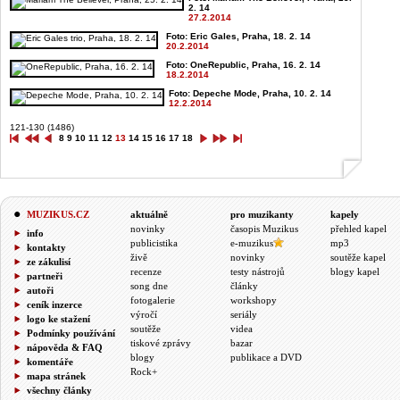
2. 14
27.2.2014
Foto: Eric Gales, Praha, 18. 2. 14
20.2.2014
Foto: OneRepublic, Praha, 16. 2. 14
18.2.2014
Foto: Depeche Mode, Praha, 10. 2. 14
12.2.2014
121-130 (1486)
8
9
10
11
12
13
14
15
16
17
18
MUZIKUS.CZ
aktuálně
pro muzikanty
kapely
novinky
časopis Muzikus
přehled kapel
info
publicistika
e-muzikus
mp3
kontakty
živě
novinky
soutěže kapel
ze zákulisí
recenze
testy nástrojů
blogy kapel
partneři
song dne
články
autoři
fotogalerie
workshopy
ceník inzerce
výročí
seriály
logo ke stažení
soutěže
videa
Podmínky používání
tiskové zprávy
bazar
nápověda & FAQ
blogy
publikace a DVD
komentáře
Rock+
mapa stránek
všechny články