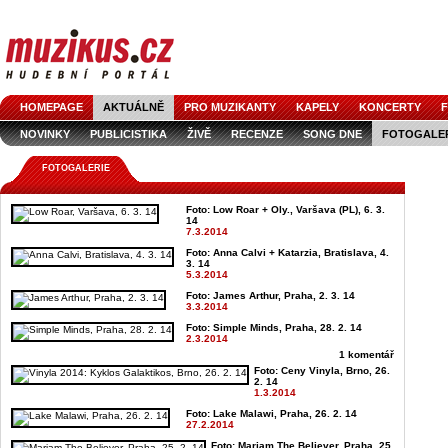
HOMEPAGE
AKTUÁLNĚ
PRO MUZIKANTY
KAPELY
KONCERTY
F
NOVINKY
PUBLICISTIKA
ŽIVĚ
RECENZE
SONG DNE
FOTOGALE
FOTOGALERIE
Foto: Low Roar + Oly., Varšava (PL), 6. 3.
14
7.3.2014
Foto: Anna Calvi + Katarzia, Bratislava, 4.
3. 14
5.3.2014
Foto: James Arthur, Praha, 2. 3. 14
3.3.2014
Foto: Simple Minds, Praha, 28. 2. 14
2.3.2014
1 komentář
Foto: Ceny Vinyla, Brno, 26.
2. 14
1.3.2014
Foto: Lake Malawi, Praha, 26. 2. 14
27.2.2014
Foto: Mariam The Believer, Praha, 25.