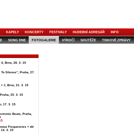
KAPELY
KONCERTY
FESTIVALY
HUDEBNÍ ADRESÁŘ
INFO
E
SONG DNE
FOTOGALERIE
VÝROČÍ
SOUTĚŽE
TISKOVÉ ZPRÁVY
4, Brno, 28. 3. 15
 To Silence“, Praha, 27.
+ J, Brno, 21. 3. 15
 Praha, 25. 3. 15
, 17. 3. 15
ectronic Beats, Praha,
5
15
onous Frequencies + dd
 14. 3. 15