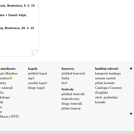
ats, Bratislava, 6. 3. 15
dra + Tomáš Vtípil,
y, Bratislava, 26. 2. 15
 muzikanty
kapely
koncerty
hudební adresář
opis Muzikus
přehled kapel
přehled koncertů
kategorie katalogu
uzikus
mp3
kluby
seznam značek
inky
soutěže kapel
živě
přidat kontakt
y nástrojů
blogy kapel
Catalogue Contents
festivaly
nky
(English)
přehled festivalů
kshopy
obch. podmínky
festivaloviny
ály
kontakt
blogy festivalů
ea
přidat festival
ar
likace a DVD