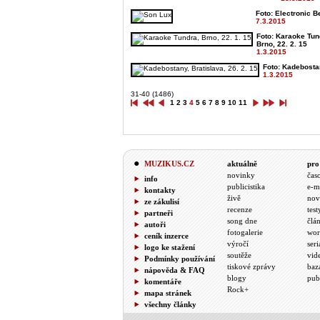
Foto: Electronic Be
7.3.2015
Foto: Karaoke Tun
Brno, 22. 2. 15
1.3.2015
Foto: Kadebostan
1.3.2015
31-40 (1486)
1
2
3
4
5
6
7
8
9
10
11
MUZIKUS.CZ
aktuálně
pro
novinky
čas
info
publicistika
e-m
kontakty
živě
nov
ze zákulisí
recenze
test
partneři
song dne
člá
autoři
fotogalerie
wor
ceník inzerce
výročí
seri
logo ke stažení
soutěže
vid
Podmínky používání
tiskové zprávy
baz
nápověda & FAQ
blogy
pub
komentáře
Rock+
mapa stránek
všechny články