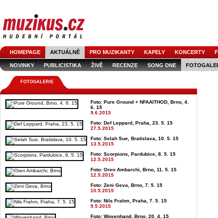
HOMEPAGE
AKTUÁLNĚ
PRO MUZIKANTY
KAPELY
KONCERTY
F
NOVINKY
PUBLICISTIKA
ŽIVĚ
RECENZE
SONG DNE
FOTOGALE
FOTOGALERIE
Foto: Pure Ground + NFAAITHOD, Brno, 4.
6. 15
9.6.2015
Foto: Def Leppard, Praha, 23. 5. 15
27.5.2015
Foto: Selah Sue, Bratislava, 10. 5. 15
13.5.2015
Foto: Scorpions, Pardubice, 8. 5. 15
12.5.2015
Foto: Oren Ambarchi, Brno, 11. 5. 15
12.5.2015
Foto: Zeni Geva, Brno, 7. 5. 15
10.5.2015
Foto: Nils Frahm, Praha, 7. 5. 15
9.5.2015
Foto: Wovenhand, Brno, 20. 4. 15