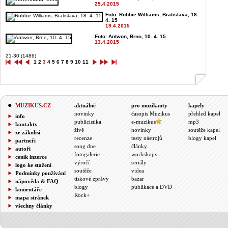
25.4.2015
Foto: Robbie Williams, Bratislava, 18.
4. 15
19.4.2015
Foto: Antwon, Brno, 10. 4. 15
13.4.2015
21-30 (1486)
1
2
3
4
5
6
7
8
9
10
11
MUZIKUS.CZ
aktuálně
pro muzikanty
kapely
novinky
časopis Muzikus
přehled kapel
info
publicistika
e-muzikus
mp3
kontakty
živě
novinky
soutěže kapel
ze zákulisí
recenze
testy nástrojů
blogy kapel
partneři
song dne
články
autoři
fotogalerie
workshopy
ceník inzerce
výročí
seriály
logo ke stažení
soutěže
videa
Podmínky používání
tiskové zprávy
bazar
nápověda & FAQ
blogy
publikace a DVD
komentáře
Rock+
mapa stránek
všechny články