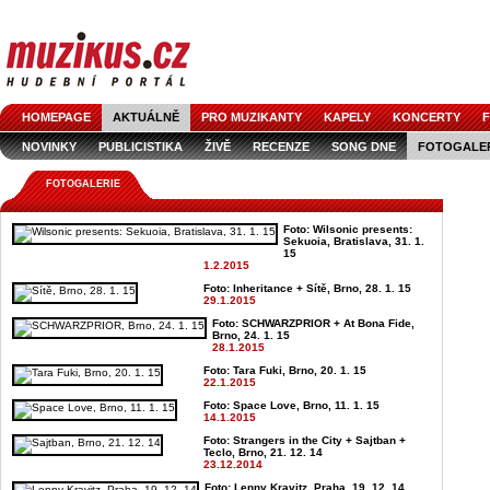
HOMEPAGE
AKTUÁLNĚ
PRO MUZIKANTY
KAPELY
KONCERTY
F
NOVINKY
PUBLICISTIKA
ŽIVĚ
RECENZE
SONG DNE
FOTOGALE
FOTOGALERIE
Foto: Wilsonic presents:
Sekuoia, Bratislava, 31. 1.
15
1.2.2015
Foto: Inheritance + Sítě, Brno, 28. 1. 15
29.1.2015
Foto: SCHWARZPRIOR + At Bona Fide,
Brno, 24. 1. 15
28.1.2015
Foto: Tara Fuki, Brno, 20. 1. 15
22.1.2015
Foto: Space Love, Brno, 11. 1. 15
14.1.2015
Foto: Strangers in the City + Sajtban +
Teclo, Brno, 21. 12. 14
23.12.2014
Foto: Lenny Kravitz, Praha, 19. 12. 14