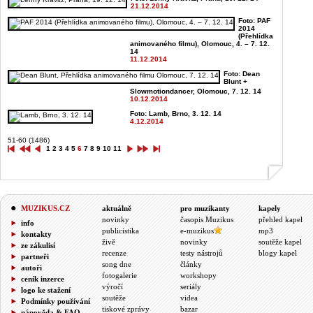
21.12.2014
Foto: PAF
2014
(Přehlídka
animovaného filmu), Olomouc, 4. – 7. 12.
14
11.12.2014
Foto: Dean
Blunt +
Slowmotiondancer, Olomouc, 7. 12. 14
10.12.2014
Foto: Lamb, Brno, 3. 12. 14
4.12.2014
51-60 (1486)
1
2
3
4
5
6
7
8
9
10
11
MUZIKUS.CZ
aktuálně
pro muzikanty
kapely
novinky
časopis Muzikus
přehled kapel
info
publicistika
e-muzikus
mp3
kontakty
živě
novinky
soutěže kapel
ze zákulisí
recenze
testy nástrojů
blogy kapel
partneři
song dne
články
autoři
fotogalerie
workshopy
ceník inzerce
výročí
seriály
logo ke stažení
soutěže
videa
Podmínky používání
tiskové zprávy
bazar
nápověda & FAQ