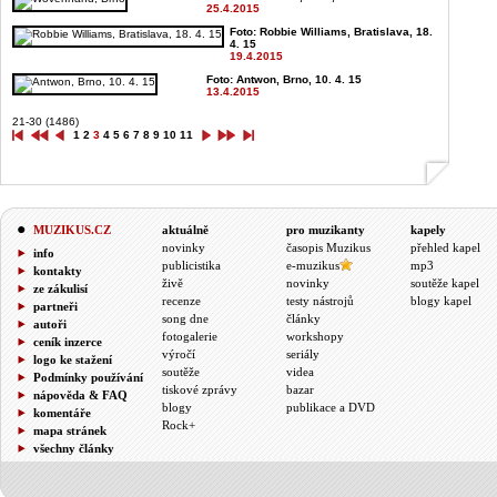
25.4.2015
Foto: Robbie Williams, Bratislava, 18.
4. 15
19.4.2015
Foto: Antwon, Brno, 10. 4. 15
13.4.2015
21-30 (1486)
1
2
3
4
5
6
7
8
9
10
11
MUZIKUS.CZ
aktuálně
pro muzikanty
kapely
novinky
časopis Muzikus
přehled kapel
info
publicistika
e-muzikus
mp3
kontakty
živě
novinky
soutěže kapel
ze zákulisí
recenze
testy nástrojů
blogy kapel
partneři
song dne
články
autoři
fotogalerie
workshopy
ceník inzerce
výročí
seriály
logo ke stažení
soutěže
videa
Podmínky používání
tiskové zprávy
bazar
nápověda & FAQ
blogy
publikace a DVD
komentáře
Rock+
mapa stránek
všechny články