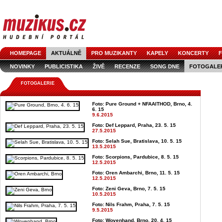
HOMEPAGE
AKTUÁLNĚ
PRO MUZIKANTY
KAPELY
KONCERTY
F
NOVINKY
PUBLICISTIKA
ŽIVĚ
RECENZE
SONG DNE
FOTOGALE
FOTOGALERIE
Foto: Pure Ground + NFAAITHOD, Brno, 4.
6. 15
9.6.2015
Foto: Def Leppard, Praha, 23. 5. 15
27.5.2015
Foto: Selah Sue, Bratislava, 10. 5. 15
13.5.2015
Foto: Scorpions, Pardubice, 8. 5. 15
12.5.2015
Foto: Oren Ambarchi, Brno, 11. 5. 15
12.5.2015
Foto: Zeni Geva, Brno, 7. 5. 15
10.5.2015
Foto: Nils Frahm, Praha, 7. 5. 15
9.5.2015
Foto: Wovenhand, Brno, 20. 4. 15