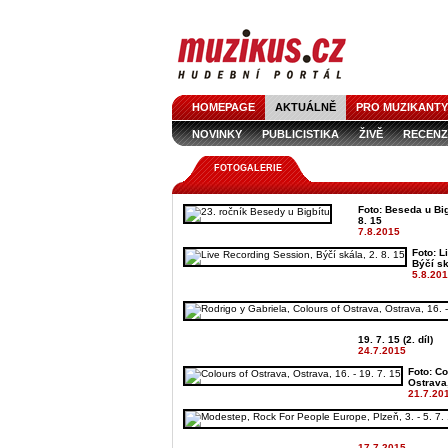
HOMEPAGE
AKTUÁLNĚ
PRO MUZIKANTY
NOVINKY
PUBLICISTIKA
ŽIVĚ
RECENZ
FOTOGALERIE
Foto: Beseda u Bigb
8. 15
7.8.2015
Foto: L
Býčí sk
5.8.20
19. 7. 15 (2. díl)
24.7.2015
Foto: Co
Ostrava, 
21.7.20
17.7.2015