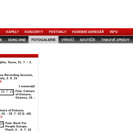
KAPELY
KONCERTY
FESTIVALY
HUDEBNÍ ADRESÁŘ
INFO
E
SONG DNE
FOTOGALERIE
VÝROČÍ
SOUTĚŽE
TISKOVÉ ZPRÁVY
ítu, Tasov, 31. 7. – 2.
ive Recording Session,
ála, 2. 8. 15
15
1 komentář
Foto: Colours
of Ostrava,
Ostrava, 16. -
lours of Ostrava,
16. - 19. 7. 15 (1. díl)
15
Foto: Rock For
People Europe,
Plzeň, 3. - 5. 7. 15