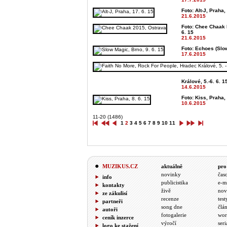
Foto: Alt-J, Praha,
21.6.2015
Foto: Chee Chaak 
6. 15
21.6.2015
Foto: Echoes (Slow
17.6.2015
Králové, 5.-6. 6. 1
14.6.2015
Foto: Kiss, Praha, 
10.6.2015
11-20 (1486)
1
2
3
4
5
6
7
8
9
10
11
MUZIKUS.CZ
aktuálně
pro
novinky
čas
info
publicistika
e-m
kontakty
živě
nov
ze zákulisí
recenze
test
partneři
song dne
člá
autoři
fotogalerie
wor
ceník inzerce
výročí
seri
logo ke stažení