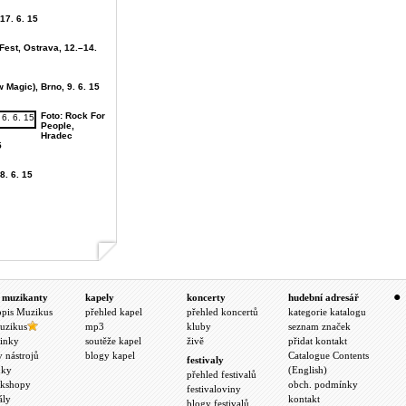
 17. 6. 15
Fest, Ostrava, 12.–14.
 Magic), Brno, 9. 6. 15
Foto: Rock For
People,
Hradec
5
8. 6. 15
 muzikanty
kapely
koncerty
hudební adresář
opis Muzikus
přehled kapel
přehled koncertů
kategorie katalogu
uzikus
mp3
kluby
seznam značek
inky
soutěže kapel
živě
přidat kontakt
y nástrojů
blogy kapel
Catalogue Contents
festivaly
nky
(English)
přehled festivalů
kshopy
obch. podmínky
festivaloviny
ály
kontakt
blogy festivalů