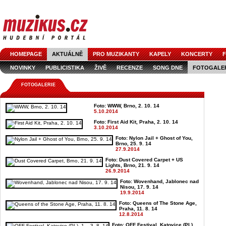
HOMEPAGE
AKTUÁLNĚ
PRO MUZIKANTY
KAPELY
KONCERTY
F
NOVINKY
PUBLICISTIKA
ŽIVĚ
RECENZE
SONG DNE
FOTOGALE
FOTOGALERIE
Foto: WWW, Brno, 2. 10. 14
5.10.2014
Foto: First Aid Kit, Praha, 2. 10. 14
3.10.2014
Foto: Nylon Jail + Ghost of You,
Brno, 25. 9. 14
27.9.2014
Foto: Dust Covered Carpet + US
Lights, Brno, 21. 9. 14
26.9.2014
Foto: Wovenhand, Jablonec nad
Nisou, 17. 9. 14
19.9.2014
Foto: Queens of The Stone Age,
Praha, 11. 8. 14
12.8.2014
Foto: OFF Festival, Katovice (PL),