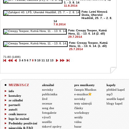
1. - 3. 8. 14
11.8.2014
Foto: Letní filmová
škola, Uherské
Hradiště, 25. 7. – 2. 8.
14
7.8.2014
Foto: Creepy Teepee, Kutná
Hora, 11. - 13. 6. 14 (2. díl)
29.7.2014
Foto: Creepy Teepee, Kutná
Hora, 11. - 13. 6. 14. (1. díl)
25.7.2014
71-80 (1486)
3
4
5
6
7
8
9
10
11
12
13
MUZIKUS.CZ
aktuálně
pro muzikanty
kapely
novinky
časopis Muzikus
přehled kapel
info
publicistika
e-muzikus
mp3
kontakty
živě
novinky
soutěže kapel
ze zákulisí
recenze
testy nástrojů
blogy kapel
partneři
song dne
články
autoři
fotogalerie
workshopy
ceník inzerce
výročí
seriály
logo ke stažení
soutěže
videa
Podmínky používání
tiskové zprávy
bazar
nápověda & FAQ