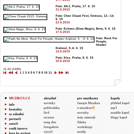
Foto: Alt-J, Praha, 17. 6. 15
21.6.2015
Foto: Chee Chaak Fest, Ostrava, 12.–14.
6. 15
21.6.2015
Foto: Echoes (Slow Magic), Brno, 9. 6. 15
17.6.2015
Foto: Rock For
People,
Hradec
Králové, 5.-6. 6. 15
14.6.2015
Foto: Kiss, Praha, 8. 6. 15
10.6.2015
11-20 (1486)
1
2
3
4
5
6
7
8
9
10
11
MUZIKUS.CZ
aktuálně
pro muzikanty
kapely
novinky
časopis Muzikus
přehled kapel
info
publicistika
e-muzikus
mp3
kontakty
živě
novinky
soutěže kapel
ze zákulisí
recenze
testy nástrojů
blogy kapel
partneři
song dne
články
autoři
fotogalerie
workshopy
ceník inzerce
výročí
seriály
logo ke stažení