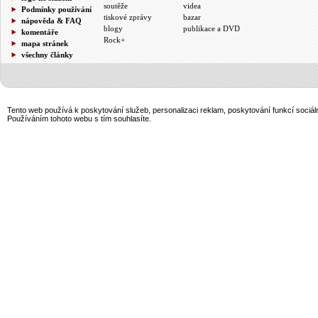
soutěže
videa
Podmínky používání
tiskové zprávy
bazar
nápověda & FAQ
blogy
publikace a DVD
komentáře
Rock+
mapa stránek
všechny články
Tento web používá k poskytování služeb, personalizaci reklam, poskytování funkcí sociál
Používáním tohoto webu s tím souhlasíte.