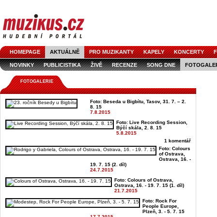
HOMEPAGE
AKTUÁLNĚ
PRO MUZIKANTY
KAPELY
KONCERTY
F
NOVINKY
PUBLICISTIKA
ŽIVĚ
RECENZE
SONG DNE
FOTOGALE
FOTOGALERIE
Foto: Beseda u Bigbítu, Tasov, 31. 7. – 2.
8. 15
7.8.2015
Foto: Live Recording Session,
Býčí skála, 2. 8. 15
5.8.2015
1 komentář
Foto: Colours
of Ostrava,
Ostrava, 16. -
19. 7. 15 (2. díl)
24.7.2015
Foto: Colours of Ostrava,
Ostrava, 16. - 19. 7. 15 (1. díl)
21.7.2015
Foto: Rock For
People Europe,
Plzeň, 3. - 5. 7. 15
17.7.2015