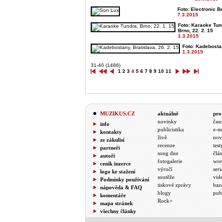
Foto: Electronic Be
7.3.2015
Foto: Karaoke Tun
Brno, 22. 2. 15
1.3.2015
Foto: Kadebostan
1.3.2015
31-40 (1486)
1
2
3
4
5
6
7
8
9
10
11
MUZIKUS.CZ
aktuálně
pro
novinky
čas
info
publicistika
e-m
kontakty
živě
nov
ze zákulisí
recenze
test
partneři
song dne
člá
autoři
fotogalerie
wor
ceník inzerce
výročí
seri
logo ke stažení
soutěže
vid
Podmínky používání
tiskové zprávy
baz
nápověda & FAQ
blogy
pub
komentáře
Rock+
mapa stránek
všechny články