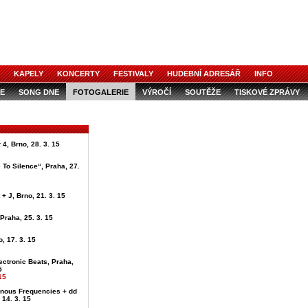
KAPELY
KONCERTY
FESTIVALY
HUDEBNÍ ADRESÁŘ
INFO
E
SONG DNE
FOTOGALERIE
VÝROČÍ
SOUTĚŽE
TISKOVÉ ZPRÁVY
4, Brno, 28. 3. 15
 To Silence“, Praha, 27.
+ J, Brno, 21. 3. 15
 Praha, 25. 3. 15
, 17. 3. 15
ectronic Beats, Praha,
5
15
onous Frequencies + dd
 14. 3. 15