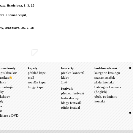
ats, Bratislava, 6. 3. 15
dra + Tomáš Vtípil,
y, Bratislava, 26. 2. 15
 muzikanty
kapely
koncerty
hudební adresář
opis Muzikus
přehled kapel
přehled koncertů
kategorie katalogu
uzikus
mp3
kluby
seznam značek
inky
soutěže kapel
živě
přidat kontakt
y nástrojů
blogy kapel
Catalogue Contents
festivaly
nky
(English)
přehled festivalů
kshopy
obch. podmínky
festivaloviny
ály
kontakt
blogy festivalů
ea
přidat festival
ar
likace a DVD