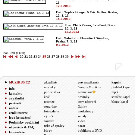
13
17.3.2013
Foto: Sophie Hunger & Eric Truffaz, Praha,
12. 3. 13
15.3.2013
Foto: Chick Corea, JazzFest, Brno,
10. 3. 13
11.3.2013
Foto: Sabaton + Eluveitie + Wisdom,
Praha, 7. 3. 13
9.3.2013
241-250 (1486)
20
21
22
23
24
25
26
27
28
29
30
MUZIKUS.CZ
aktuálně
pro muzikanty
kapely
novinky
časopis Muzikus
přehled kapel
info
publicistika
e-muzikus
mp3
kontakty
živě
novinky
soutěže kapel
ze zákulisí
recenze
testy nástrojů
blogy kapel
partneři
song dne
články
autoři
fotogalerie
workshopy
ceník inzerce
výročí
seriály
logo ke stažení
soutěže
videa
Podmínky používání
tiskové zprávy
bazar
nápověda & FAQ
blogy
publikace a DVD
komentáře