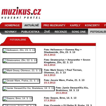
HOMEPAGE
AKTUÁLNĚ
PRO MUZIKANTY
KAPELY
KONCERTY
F
NOVINKY
PUBLICISTIKA
ŽIVĚ
RECENZE
SONG DNE
FOTOGALE
FOTOGALERIE
Foto: Helloween + Gamma Ray +
Shadowside, Zlín, 23. 3. 13
25.3.2013
Foto: Stratovarius + Amaranthe + Seven
Kingdoms, Zlín, 22. 3. 13
24.3.2013
Foto: Mark Geary + Paul Tiernan,
Olomouc, 21. 3. 13
24.3.2013
Foto: Jessie Ware, Praha, 21. 3. 13
23.3.2013
Foto: Jamie Stewart/Xiu Xiu,
Bratislava, 18. 3. 13
19.3.2013
Foto: Swans, Brno, 14. 3. 13
17.3.2013
Foto: Example + DJ Baller B, Praha, 15. 3.