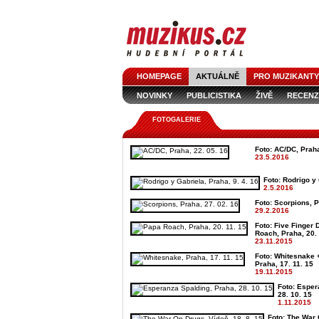
HOMEPAGE
AKTUÁLNĚ
PRO MUZIKANTY
NOVINKY
PUBLICISTIKA
ŽIVĚ
RECENZ
FOTOGALERIE
Foto: AC/DC, Praha
23.5.2016
Foto: Rodrigo y 
2.5.2016
Foto: Scorpions, P
29.2.2016
Foto: Five Finger
Roach, Praha, 20. 
23.11.2015
Foto: Whitesnake 
Praha, 17. 11. 15
19.11.2015
Foto: Esper
28. 10. 15
1.11.2015
Foto: The War 