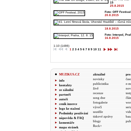
15
25.8.2015
Foto: OFF Festival,
20.8.2015
18.8.2015
Foto: Interpol, Pra
16.8.2015
1-10 (1486)
1
2
3
4
5
6
7
8
9
10
11
MUZIKUS.CZ
aktuálně
pro
novinky
čas
info
publicistika
e-m
kontakty
živě
nov
ze zákulisí
recenze
test
partneři
song dne
člá
autoři
fotogalerie
wor
ceník inzerce
výročí
seri
logo ke stažení
soutěže
vid
Podmínky používání
tiskové zprávy
baz
nápověda & FAQ
blogy
pub
komentáře
Rock+
mapa stránek