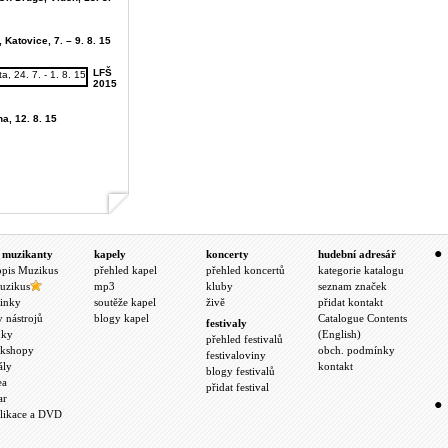
 Katovice, 7. – 9. 8. 15
LFŠ
2015
ha, 12. 8. 15
 muzikanty
kapely
koncerty
hudební adresář
opis Muzikus
přehled kapel
přehled koncertů
kategorie katalogu
uzikus
mp3
kluby
seznam značek
inky
soutěže kapel
živě
přidat kontakt
y nástrojů
blogy kapel
Catalogue Contents
festivaly
nky
(English)
přehled festivalů
kshopy
obch. podmínky
festivaloviny
ály
kontakt
blogy festivalů
ea
přidat festival
ar
likace a DVD