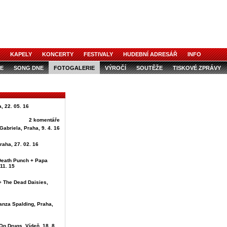
KAPELY
KONCERTY
FESTIVALY
HUDEBNÍ ADRESÁŘ
INFO
E
SONG DNE
FOTOGALERIE
VÝROČÍ
SOUTĚŽE
TISKOVÉ ZPRÁVY
, 22. 05. 16
2 komentáře
Gabriela, Praha, 9. 4. 16
raha, 27. 02. 16
 Death Punch + Papa
11. 15
+ The Dead Daisies,
anza Spalding, Praha,
On Drugs, Vídeň, 18. 8.