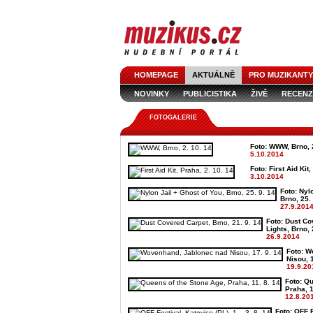
HOMEPAGE
AKTUÁLNĚ
PRO MUZIKANTY
NOVINKY
PUBLICISTIKA
ŽIVĚ
RECENZ
FOTOGALERIE
Foto: WWW, Brno, 2
5.10.2014
Foto: First Aid Kit
3.10.2014
Foto: Nyl
Brno, 25.
27.9.201
Foto: Dust Co
Lights, Brno, 
26.9.2014
Foto: W
Nisou, 1
19.9.20
Foto: Q
Praha, 1
12.8.20
Foto: OFF F