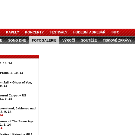
KAPELY
KONCERTY
FESTIVALY
HUDEBNÍ ADRESÁŘ
INFO
E
SONG DNE
FOTOGALERIE
VÝROČÍ
SOUTĚŽE
TISKOVÉ ZPRÁVY
. 10. 14
, Praha, 2. 10. 14
on Jail + Ghost of You,
 9. 14
4
vered Carpet + US
21. 9. 14
ovenhand, Jablonec nad
7. 9. 14
14
ueens of The Stone Age,
1. 8. 14
14
estival, Katovice (PL),