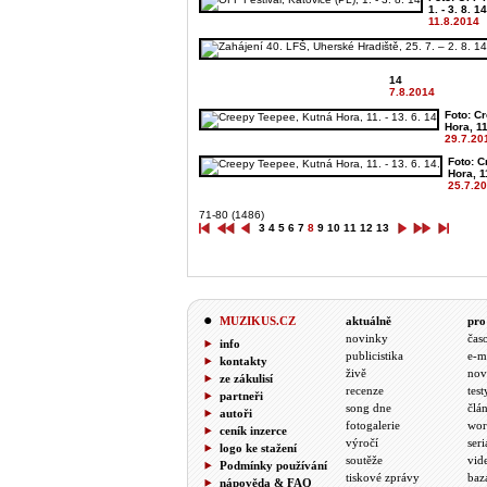
1. - 3. 8. 14
11.8.2014
14
7.8.2014
Foto: C
Hora, 11.
29.7.20
Foto: 
Hora, 11
25.7.2
71-80 (1486)
3
4
5
6
7
8
9
10
11
12
13
MUZIKUS.CZ
aktuálně
pro
novinky
čas
info
publicistika
e-m
kontakty
živě
nov
ze zákulisí
recenze
test
partneři
song dne
člá
autoři
fotogalerie
wor
ceník inzerce
výročí
seri
logo ke stažení
soutěže
vid
Podmínky používání
tiskové zprávy
baz
nápověda & FAQ