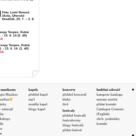
Foto: Letní filmová
škola, Uherské
Hradiště, 25. 7. – 2. 8.
reepy Teepee, Kutná
 - 13. 6. 14 (2. díl)
14
Creepy Teepee, Kutná
. - 13. 6. 14. (1. díl)
014
 muzikanty
kapely
koncerty
hudební adresář
opis Muzikus
přehled kapel
přehled koncertů
kategorie katalogu
uzikus
mp3
kluby
seznam značek
inky
soutěže kapel
živě
přidat kontakt
y nástrojů
blogy kapel
Catalogue Contents
festivaly
nky
(English)
přehled festivalů
kshopy
obch. podmínky
festivaloviny
ály
kontakt
blogy festivalů
ea
přidat festival
ar