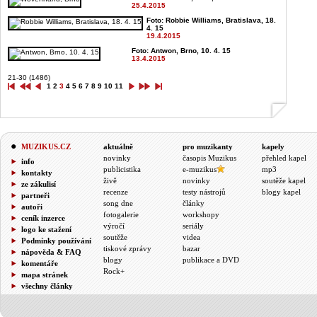
25.4.2015
Foto: Robbie Williams, Bratislava, 18.
4. 15
19.4.2015
Foto: Antwon, Brno, 10. 4. 15
13.4.2015
21-30 (1486)
1
2
3
4
5
6
7
8
9
10
11
MUZIKUS.CZ
aktuálně
pro muzikanty
kapely
novinky
časopis Muzikus
přehled kapel
info
publicistika
e-muzikus
mp3
kontakty
živě
novinky
soutěže kapel
ze zákulisí
recenze
testy nástrojů
blogy kapel
partneři
song dne
články
autoři
fotogalerie
workshopy
ceník inzerce
výročí
seriály
logo ke stažení
soutěže
videa
Podmínky používání
tiskové zprávy
bazar
nápověda & FAQ
blogy
publikace a DVD
komentáře
Rock+
mapa stránek
všechny články