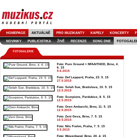
HOMEPAGE
AKTUÁLNĚ
PRO MUZIKANTY
KAPELY
KONCERTY
F
NOVINKY
PUBLICISTIKA
ŽIVĚ
RECENZE
SONG DNE
FOTOGALE
FOTOGALERIE
Foto: Pure Ground + NFAAITHOD, Brno, 4.
6. 15
9.6.2015
Foto: Def Leppard, Praha, 23. 5. 15
27.5.2015
Foto: Selah Sue, Bratislava, 10. 5. 15
13.5.2015
Foto: Scorpions, Pardubice, 8. 5. 15
12.5.2015
Foto: Oren Ambarchi, Brno, 11. 5. 15
12.5.2015
Foto: Zeni Geva, Brno, 7. 5. 15
10.5.2015
Foto: Nils Frahm, Praha, 7. 5. 15
9.5.2015
Foto: Wovenhand, Brno, 20. 4. 15