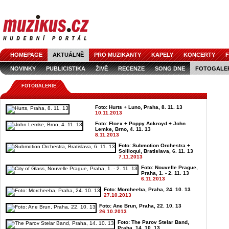
HOMEPAGE
AKTUÁLNĚ
PRO MUZIKANTY
KAPELY
KONCERTY
F
NOVINKY
PUBLICISTIKA
ŽIVĚ
RECENZE
SONG DNE
FOTOGALE
FOTOGALERIE
Foto: Hurts + Luno, Praha, 8. 11. 13
10.11.2013
Foto: Floex + Poppy Ackroyd + John
Lemke, Brno, 4. 11. 13
8.11.2013
Foto: Submotion Orchestra +
Soliloqui, Bratislava, 6. 11. 13
7.11.2013
Foto: Nouvelle Prague,
Praha, 1. - 2. 11. 13
6.11.2013
Foto: Morcheeba, Praha, 24. 10. 13
27.10.2013
Foto: Ane Brun, Praha, 22. 10. 13
26.10.2013
Foto: The Parov Stelar Band,
Praha, 14. 10. 13