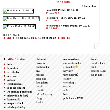
16.10.2013
2 komentáře
Foto: HIM, Praha, 12. 10. 13
14.10.2013
Foto: Doro Pesch, Zlín, 11. 10. 13
13.10.2013
Foto: Pixies + Yuck, Praha, 10. 10. 13
11.10.2013
161-170 (1486)
12
13
14
15
16
17
18
19
20
21
22
MUZIKUS.CZ
aktuálně
pro muzikanty
kapely
novinky
časopis Muzikus
přehled kapel
info
publicistika
e-muzikus
mp3
kontakty
živě
novinky
soutěže kapel
ze zákulisí
recenze
testy nástrojů
blogy kapel
partneři
song dne
články
autoři
fotogalerie
workshopy
ceník inzerce
výročí
seriály
logo ke stažení
soutěže
videa
Podmínky používání
tiskové zprávy
bazar
nápověda & FAQ
blogy
publikace a DVD
komentáře
Rock+
mapa stránek
všechny články