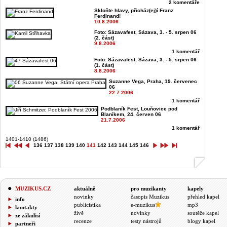
2 komentáře
Skloňte hlavy, přicház(ej)í Franz
Ferdinand!
10.8.2006
Foto: Sázavafest, Sázava, 3. - 5. srpen 06
(2. část)
9.8.2006
1 komentář
Foto: Sázavafest, Sázava, 3. - 5. srpen 06
(1. část)
8.8.2006
Suzanne Vega, Praha, 19. červenec
06
22.7.2006
1 komentář
Podblaník Fest, Louňovice pod
Blaníkem, 24. červen 06
21.7.2006
1 komentář
1401-1410 (1486)
136
137
138
139
140
141
142
143
144
145
146
MUZIKUS.CZ
aktuálně
pro muzikanty
kapely
novinky
časopis Muzikus
přehled kapel
info
publicistika
e-muzikus
mp3
kontakty
živě
novinky
soutěže kapel
ze zákulisí
recenze
testy nástrojů
blogy kapel
partneři