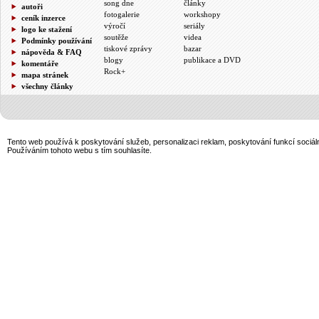
song dne
články
autoři
fotogalerie
workshopy
ceník inzerce
výročí
seriály
logo ke stažení
soutěže
videa
Podmínky používání
tiskové zprávy
bazar
nápověda & FAQ
blogy
publikace a DVD
komentáře
Rock+
mapa stránek
všechny články
Tento web používá k poskytování služeb, personalizaci reklam, poskytování funkcí sociál
Používáním tohoto webu s tím souhlasíte.