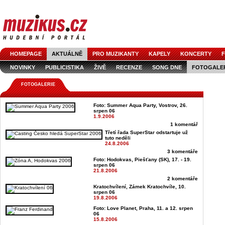
HOMEPAGE
AKTUÁLNĚ
PRO MUZIKANTY
KAPELY
KONCERTY
F
NOVINKY
PUBLICISTIKA
ŽIVĚ
RECENZE
SONG DNE
FOTOGALE
FOTOGALERIE
Foto: Summer Aqua Party, Vostrov, 26.
srpen 06
1.9.2006
1 komentář
Třetí řada SuperStar odstartuje už
tuto neděli
24.8.2006
3 komentáře
Foto: Hodokvas, Piešťany (SK), 17. - 19.
srpen 06
21.8.2006
2 komentáře
Kratochvílení, Zámek Kratochvíle, 10.
srpen 06
19.8.2006
Foto: Love Planet, Praha, 11. a 12. srpen
06
15.8.2006