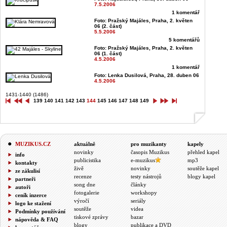
7.5.2006
1 komentář
Foto: Pražský Majáles, Praha, 2. květen
06 (2. část)
5.5.2006
5 komentářů
Foto: Pražský Majáles, Praha, 2. květen
06 (1. část)
4.5.2006
1 komentář
Foto: Lenka Dusilová, Praha, 28. duben 06
4.5.2006
1431-1440 (1486)
139
140
141
142
143
144
145
146
147
148
149
MUZIKUS.CZ
aktuálně
pro muzikanty
kapely
novinky
časopis Muzikus
přehled kapel
info
publicistika
e-muzikus
mp3
kontakty
živě
novinky
soutěže kapel
ze zákulisí
recenze
testy nástrojů
blogy kapel
partneři
song dne
články
autoři
fotogalerie
workshopy
ceník inzerce
výročí
seriály
logo ke stažení
soutěže
videa
Podmínky používání
tiskové zprávy
bazar
nápověda & FAQ
blogy
publikace a DVD