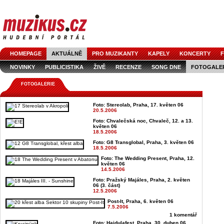
HOMEPAGE
AKTUÁLNĚ
PRO MUZIKANTY
KAPELY
KONCERTY
F
NOVINKY
PUBLICISTIKA
ŽIVĚ
RECENZE
SONG DNE
FOTOGALE
FOTOGALERIE
Foto: Stereolab, Praha, 17. květen 06
20.5.2006
Foto: Chvalečská noc, Chvaleč, 12. a 13.
květen 06
18.5.2006
Foto: G8 Transglobal, Praha, 3. květen 06
18.5.2006
Foto: The Wedding Present, Praha, 12.
květen 06
14.5.2006
Foto: Pražský Majáles, Praha, 2. květen
06 (3. část)
12.5.2006
Post-It, Praha, 6. květen 06
7.5.2006
1 komentář
Foto: Hajdulafest, Praha, 30. duben 06