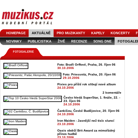
HOMEPAGE
AKTUÁLNĚ
PRO MUZIKANTY
KAPELY
KONCERTY
F
NOVINKY
PUBLICISTIKA
ŽIVĚ
RECENZE
SONG DNE
FOTOGALE
FOTOGALERIE
Foto: Bratři Orffové, Praha, 26. říjen 06
30.10.2006
Foto: Priessnitz, Praha, 20. říjen 06
29.10.2006
Pixies pro příští rok slibují nové album
24.10.2006
2 komentáře
Česko hledá SuperStar, 1. finále, 22. -
23. říjen 06
24.10.2006
Čankišou, České Budějovice, 20. říjen 06
24.10.2006
Iron Maiden - Jasnější než tisíc sluncí
23.10.2006
Oasis obdrží Brit Award za mimořádný
přínos hudbě
23.10.2006