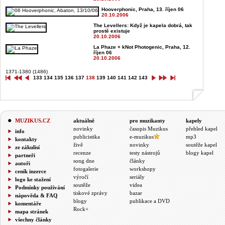
Hooverphonic, Praha, 13. říjen 06
20.10.2006
The Levellers: Když je kapela dobrá, tak
prostě existuje
20.10.2006
La Phaze + kNot Photogenic, Praha, 12.
říjen 06
20.10.2006
1371-1380 (1486)
133
134
135
136
137
138
139
140
141
142
143
MUZIKUS.CZ
aktuálně
pro muzikanty
kapely
novinky
časopis Muzikus
přehled kapel
info
publicistika
e-muzikus
mp3
kontakty
živě
novinky
soutěže kapel
ze zákulisí
recenze
testy nástrojů
blogy kapel
partneři
song dne
články
autoři
fotogalerie
workshopy
ceník inzerce
výročí
seriály
logo ke stažení
soutěže
videa
Podmínky používání
tiskové zprávy
bazar
nápověda & FAQ
blogy
publikace a DVD
komentáře
Rock+
mapa stránek
všechny články