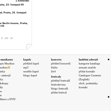
1 komentář
aha, 23. listopad 05
d, Praha, 20. listopad
e Berlin Insane, Praha,
d 05
 muzikanty
kapely
koncerty
hudební adresář
opis Muzikus
přehled kapel
přehled koncertů
kategorie katalogu
uzikus
mp3
kluby
seznam značek
inky
soutěže kapel
živě
přidat kontakt
y nástrojů
blogy kapel
Catalogue Contents
festivaly
nky
(English)
přehled festivalů
kshopy
obch. podmínky
festivaloviny
ály
kontakt
blogy festivalů
ea
přidat festival
ar
likace a DVD