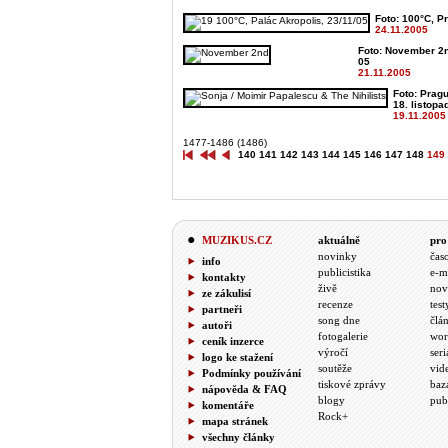
Foto: 100°C, Pr
24.11.2005
Foto: November 2n
05
21.11.2005
Foto: Pragu
18. listopa
19.11.2005
1477-1486 (1486)
140
141
142
143
144
145
146
147
148
149
MUZIKUS.CZ
aktuálně
pro
novinky
čas
info
publicistika
e-m
kontakty
živě
nov
ze zákulisí
recenze
test
partneři
song dne
člá
autoři
fotogalerie
wor
ceník inzerce
výročí
seri
logo ke stažení
soutěže
vid
Podmínky používání
tiskové zprávy
baz
nápověda & FAQ
blogy
pub
komentáře
Rock+
mapa stránek
všechny články