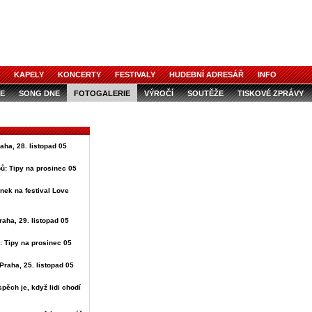
KAPELY
KONCERTY
FESTIVALY
HUDEBNÍ ADRESÁŘ
INFO
E
SONG DNE
FOTOGALERIE
VÝROČÍ
SOUTĚŽE
TISKOVÉ ZPRÁVY
raha, 28. listopad 05
ů: Tipy na prosinec 05
nek na festival Love
raha, 29. listopad 05
: Tipy na prosinec 05
Praha, 25. listopad 05
spěch je, když lidi chodí