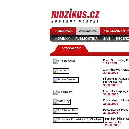
HOMEPAGE
AKTUÁLNĚ
PRO MUZIKANTY
NOVINKY
PUBLICISTIKA
ŽIVĚ
RECENZ
FOTOGALERIE
Foto: Sto zvířat, P
1.12.2005
Z brněnských klub
30.11.2005
Předprodej vstupe
Planet začíná
30.11.2005
Foto: Die Happy, P
30.11.2005
Z pražských klubů
29.11.2005
Foto: Stereo MCs, 
26.11.2005
Kuličky štěstí: Ú
a baví je to
25.11.2005