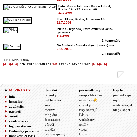
Foto: United Islands - Green Island,
Praha, 16. - 19. červen 06
11.7.2006
Foto: Flunk, Praha, 8. červen 06
11.7.2006
Pixies - legenda, která ovlivnila celou
generaci
9.7.2006
2 komentáře
Do festivalu Pohoda zbývají dva týdny
28.6.2006
2 komentáře
1411-1420 (1486)
137
138
139
140
141
142
143
144
145
146
147
MUZIKUS.CZ
aktuálně
pro muzikanty
kapely
novinky
časopis Muzikus
přehled kapel
info
publicistika
e-muzikus
mp3
kontakty
živě
novinky
soutěže kapel
ze zákulisí
recenze
testy nástrojů
blogy kapel
partneři
song dne
články
autoři
fotogalerie
workshopy
ceník inzerce
výročí
seriály
logo ke stažení
soutěže
videa
Podmínky používání
tiskové zprávy
bazar
nápověda & FAQ