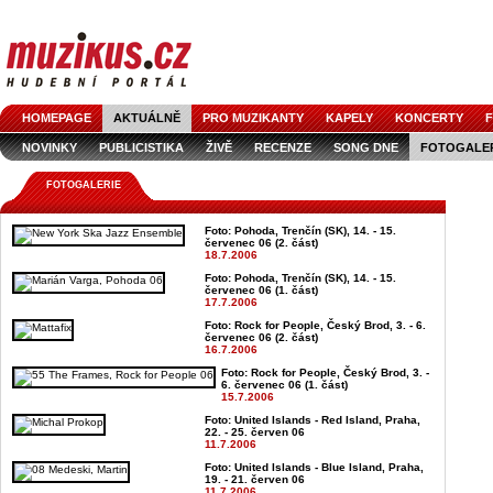
HOMEPAGE
AKTUÁLNĚ
PRO MUZIKANTY
KAPELY
KONCERTY
F
NOVINKY
PUBLICISTIKA
ŽIVĚ
RECENZE
SONG DNE
FOTOGALE
FOTOGALERIE
Foto: Pohoda, Trenčín (SK), 14. - 15.
červenec 06 (2. část)
18.7.2006
Foto: Pohoda, Trenčín (SK), 14. - 15.
červenec 06 (1. část)
17.7.2006
Foto: Rock for People, Český Brod, 3. - 6.
červenec 06 (2. část)
16.7.2006
Foto: Rock for People, Český Brod, 3. -
6. červenec 06 (1. část)
15.7.2006
Foto: United Islands - Red Island, Praha,
22. - 25. červen 06
11.7.2006
Foto: United Islands - Blue Island, Praha,
19. - 21. červen 06
11.7.2006