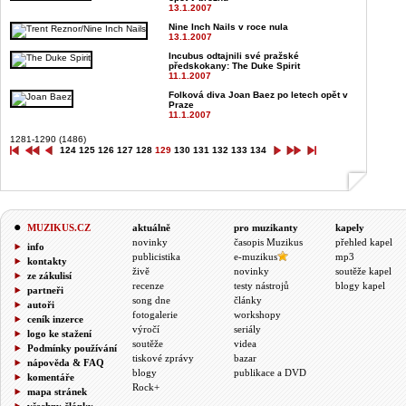
13.1.2007
Nine Inch Nails v roce nula
13.1.2007
Incubus odtajnili své pražské
předskokany: The Duke Spirit
11.1.2007
Folková diva Joan Baez po letech opět v
Praze
11.1.2007
1281-1290 (1486)
124
125
126
127
128
129
130
131
132
133
134
MUZIKUS.CZ
aktuálně
pro muzikanty
kapely
novinky
časopis Muzikus
přehled kapel
info
publicistika
e-muzikus
mp3
kontakty
živě
novinky
soutěže kapel
ze zákulisí
recenze
testy nástrojů
blogy kapel
partneři
song dne
články
autoři
fotogalerie
workshopy
ceník inzerce
výročí
seriály
logo ke stažení
soutěže
videa
Podmínky používání
tiskové zprávy
bazar
nápověda & FAQ
blogy
publikace a DVD
komentáře
Rock+
mapa stránek
všechny články