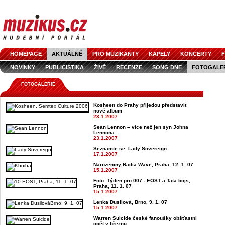
HOMEPAGE
AKTUÁLNĚ
PRO MUZIKANTY
KAPELY
KONCERTY
F
NOVINKY
PUBLICISTIKA
ŽIVĚ
RECENZE
SONG DNE
FOTOGALE
FOTOGALERIE
Kosheen do Prahy přijedou představit
nové album
23.1.2007
Sean Lennon – více než jen syn Johna
Lennona
23.1.2007
Seznamte se: Lady Sovereign
17.1.2007
Narozeniny Radia Wave, Praha, 12. 1. 07
15.1.2007
Foto: Týden pro 007 - EOST a Tata bojs,
Praha, 11. 1. 07
15.1.2007
Lenka Dusilová, Brno, 9. 1. 07
15.1.2007
Warren Suicide české fanoušky obšťastní
opět v březnu