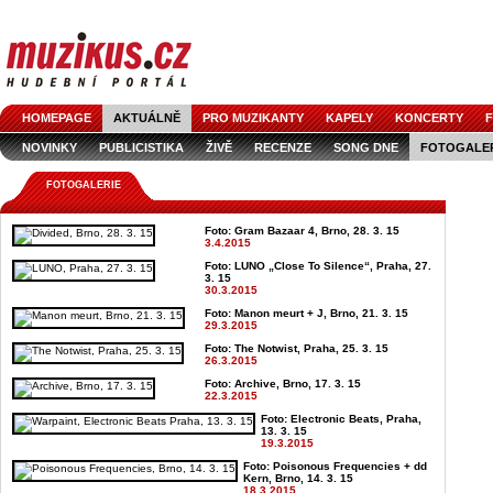
HOMEPAGE
AKTUÁLNĚ
PRO MUZIKANTY
KAPELY
KONCERTY
F
NOVINKY
PUBLICISTIKA
ŽIVĚ
RECENZE
SONG DNE
FOTOGALE
FOTOGALERIE
Foto: Gram Bazaar 4, Brno, 28. 3. 15
3.4.2015
Foto: LUNO „Close To Silence“, Praha, 27.
3. 15
30.3.2015
Foto: Manon meurt + J, Brno, 21. 3. 15
29.3.2015
Foto: The Notwist, Praha, 25. 3. 15
26.3.2015
Foto: Archive, Brno, 17. 3. 15
22.3.2015
Foto: Electronic Beats, Praha,
13. 3. 15
19.3.2015
Foto: Poisonous Frequencies + dd
Kern, Brno, 14. 3. 15
18.3.2015