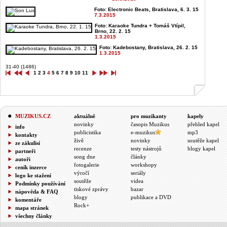
Foto: Electronic Beats, Bratislava, 6. 3. 15
7.3.2015
Foto: Karaoke Tundra + Tomáš Vtípil,
Brno, 22. 2. 15
1.3.2015
Foto: Kadebostany, Bratislava, 26. 2. 15
1.3.2015
31-40 (1486)
1
2
3
4
5
6
7
8
9
10
11
MUZIKUS.CZ
aktuálně
pro muzikanty
kapely
novinky
časopis Muzikus
přehled kapel
info
publicistika
e-muzikus
mp3
kontakty
živě
novinky
soutěže kapel
ze zákulisí
recenze
testy nástrojů
blogy kapel
partneři
song dne
články
autoři
fotogalerie
workshopy
ceník inzerce
výročí
seriály
logo ke stažení
soutěže
videa
Podmínky používání
tiskové zprávy
bazar
nápověda & FAQ
blogy
publikace a DVD
komentáře
Rock+
mapa stránek
všechny články