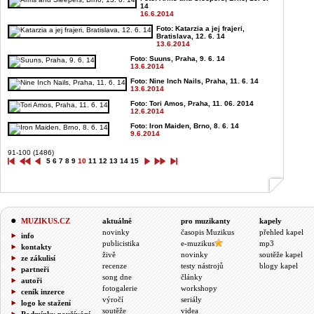
14
16.6.2014
Foto: Katarzia a jej frajeri,
Bratislava, 12. 6. 14
13.6.2014
Foto: Suuns, Praha, 9. 6. 14
13.6.2014
Foto: Nine Inch Nails, Praha, 11. 6. 14
13.6.2014
Foto: Tori Amos, Praha, 11. 06. 2014
12.6.2014
Foto: Iron Maiden, Brno, 8. 6. 14
9.6.2014
91-100 (1486)
5
6
7
8
9
10
11
12
13
14
15
MUZIKUS.CZ
aktuálně
pro muzikanty
kapely
novinky
časopis Muzikus
přehled kapel
info
publicistika
e-muzikus
mp3
kontakty
živě
novinky
soutěže kapel
ze zákulisí
recenze
testy nástrojů
blogy kapel
partneři
song dne
články
autoři
fotogalerie
workshopy
ceník inzerce
výročí
seriály
logo ke stažení
soutěže
videa
Podmínky používání