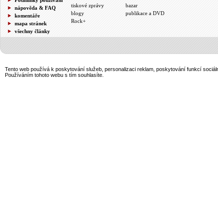
tiskové zprávy
bazar
nápověda & FAQ
blogy
publikace a DVD
komentáře
Rock+
mapa stránek
všechny články
Tento web používá k poskytování služeb, personalizaci reklam, poskytování funkcí sociál
Používáním tohoto webu s tím souhlasíte.