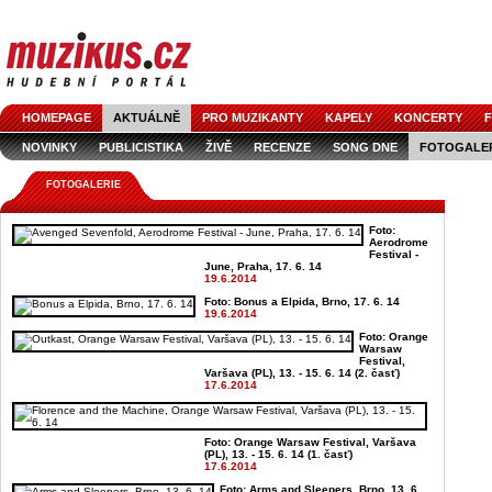
HOMEPAGE
AKTUÁLNĚ
PRO MUZIKANTY
KAPELY
KONCERTY
F
NOVINKY
PUBLICISTIKA
ŽIVĚ
RECENZE
SONG DNE
FOTOGALE
FOTOGALERIE
Foto:
Aerodrome
Festival -
June, Praha, 17. 6. 14
19.6.2014
Foto: Bonus a Elpida, Brno, 17. 6. 14
19.6.2014
Foto: Orange
Warsaw
Festival,
Varšava (PL), 13. - 15. 6. 14 (2. časť)
17.6.2014
Foto: Orange Warsaw Festival, Varšava
(PL), 13. - 15. 6. 14 (1. časť)
17.6.2014
Foto: Arms and Sleepers, Brno, 13. 6.