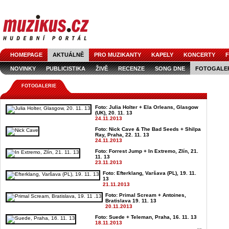
HOMEPAGE
AKTUÁLNĚ
PRO MUZIKANTY
KAPELY
KONCERTY
F
NOVINKY
PUBLICISTIKA
ŽIVĚ
RECENZE
SONG DNE
FOTOGALE
FOTOGALERIE
Foto: Julia Holter + Ela Orleans, Glasgow
(UK), 20. 11. 13
24.11.2013
Foto: Nick Cave & The Bad Seeds + Shilpa
Ray, Praha, 22. 11. 13
24.11.2013
Foto: Forrest Jump + In Extremo, Zlín, 21.
11. 13
23.11.2013
Foto: Efterklang, Varšava (PL), 19. 11.
13
21.11.2013
Foto: Primal Scream + Antoines,
Bratislava 19. 11. 13
20.11.2013
Foto: Suede + Teleman, Praha, 16. 11. 13
18.11.2013