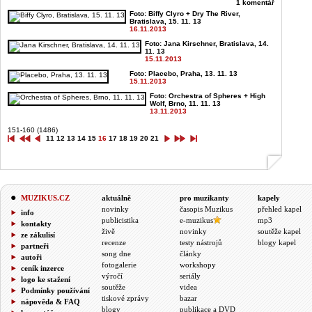
1 komentář
Foto: Biffy Clyro + Dry The River,
Bratislava, 15. 11. 13
16.11.2013
Foto: Jana Kirschner, Bratislava, 14.
11. 13
15.11.2013
Foto: Placebo, Praha, 13. 11. 13
15.11.2013
Foto: Orchestra of Spheres + High
Wolf, Brno, 11. 11. 13
13.11.2013
151-160 (1486)
11
12
13
14
15
16
17
18
19
20
21
MUZIKUS.CZ
aktuálně
pro muzikanty
kapely
novinky
časopis Muzikus
přehled kapel
info
publicistika
e-muzikus
mp3
kontakty
živě
novinky
soutěže kapel
ze zákulisí
recenze
testy nástrojů
blogy kapel
partneři
song dne
články
autoři
fotogalerie
workshopy
ceník inzerce
výročí
seriály
logo ke stažení
soutěže
videa
Podmínky používání
tiskové zprávy
bazar
nápověda & FAQ
blogy
publikace a DVD