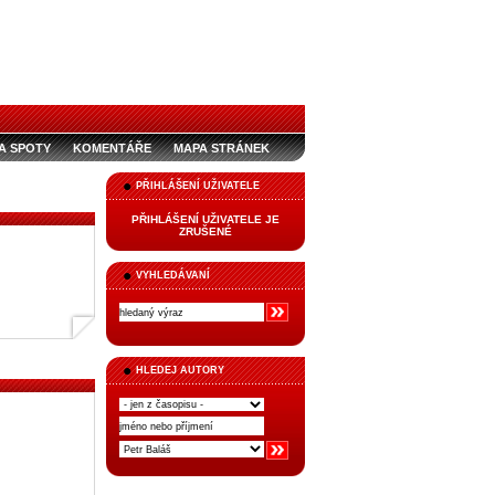
A SPOTY
KOMENTÁŘE
MAPA STRÁNEK
PŘIHLÁŠENÍ UŽIVATELE
PŘIHLÁŠENÍ UŽIVATELE JE
ZRUŠENÉ
VYHLEDÁVANÍ
HLEDEJ AUTORY