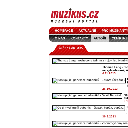
HOMEPAGE
AKTUÁLNĚ
PRO MUZIKANTY
O NÁS
KONTAKTY
AUTOŘI
CENÍK IN
LOGO KE STAŽENÍ
VŠECHNY ČLÁNKY
IN
ČLÁNKY AUTORA
Thomas Lang - roz
nejvyhledávanější
4.11.2013
26.10.2013
Na
bu
9.
C
b
d
30.9.2013