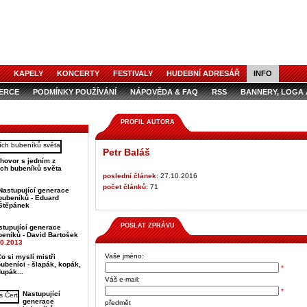
KAPELY
KONCERTY
FESTIVALY
HUDEBNÍ ADRESÁŘ
INFO
ZERCE
PODMÍNKY POUŽÍVÁNÍ
NÁPOVĚDA & FAQ
RSS
BANNERY, LOGA 
ZERCE V ČASOPISE
AUDIOSPOTY
PROFIL AUTORA
Petr Baláš
hovor s jedním z
ch bubeníků světa
poslední článek:
27.10.2016
počet článků:
71
Nastupující generace
bubeníků - Eduard
Štěpánek
POSLAT ZPRÁVU
stupující generace
beníků - David Bartošek
10.2013
Vaše jméno:
o si myslí mistři
ubeníci - šlapák, kopák,
*
upák...
Váš e-mail:
*
Nastupující
generace
předmět