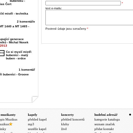
bubeníků -
*
ias Čert
text e-mailu:
čtí mistři - technika
2 komentáře
MT 1440 a MT 1465 -
Povinné údaje jsou označeny
*
upující generace
níků - Michal Nosek
.2013
Co si myslí mistři
bubeníci - malý
buben - srdce
1 komentář
ři bubeníci - Groove
 muzikanty
kapely
koncerty
hudební adresář
opis Muzikus
přehled kapel
přehled koncertů
kategorie katalogu
uzikus
mp3
kluby
seznam značek
inky
soutěže kapel
živě
přidat kontakt