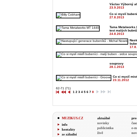
Václav Výborný al
23.9.2013
Co si myslí bubeni
27.8.2013
Tama Metalworks 
test malých bubnů
24.8.2013
Nast
bube
17.8
soupravy
28.1.2013
Co si myslí mist
23.11.2012
62-71 (71)
1
2
3
4
5
6
7
8
MUZIKUS.CZ
aktuálně
pro
novinky
čas
info
publicistika
e-m
kontakty
živě
nov
ze zákulisí