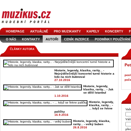
HOMEPAGE
AKTUÁLNĚ
PRO MUZIKANTY
KAPELY
KONCERTY
F
O NÁS
KONTAKTY
AUTOŘI
CENÍK INZERCE
PODMÍNKY POUŽÍVÁNÍ
LOGO KE STAŽENÍ
VŠECHNY ČLÁNKY
INZERCE V ČASOPISE
AUDIOS
ČLÁNKY AUTORA
Pet
Historie, legendy, klasika, rarity... -
Nejvýdělečnější koncertní turné historie a
posl
kdo na nich bubnoval
poče
27.10.2016
Historie, legendy,
klasika, rarity... - Jak
se dělil Istanbul
1.10.2016
Historie, legendy,
klasika, rarity... -
... když se řekne
Vaš
paličky
16.9.2016
Váš 
Historie, legendy, klasika,
rarity... - velký buben
26.8.2016
pře