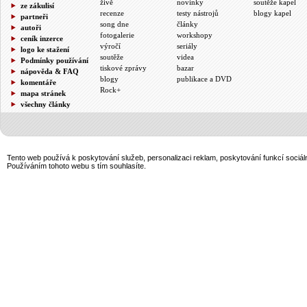
živě
novinky
soutěže kapel
ze zákulisí
recenze
testy nástrojů
blogy kapel
partneři
song dne
články
autoři
fotogalerie
workshopy
ceník inzerce
výročí
seriály
logo ke stažení
soutěže
videa
Podmínky používání
tiskové zprávy
bazar
nápověda & FAQ
blogy
publikace a DVD
komentáře
Rock+
mapa stránek
všechny články
Tento web používá k poskytování služeb, personalizaci reklam, poskytování funkcí sociál
Používáním tohoto webu s tím souhlasíte.