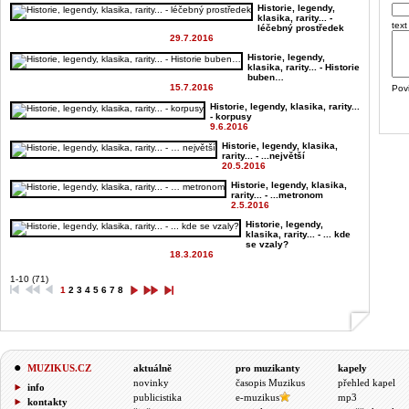
Historie, legendy,
klasika, rarity... -
text
léčebný prostředek
29.7.2016
Historie, legendy,
klasika, rarity... - Historie
buben…
15.7.2016
Pov
Historie, legendy, klasika, rarity...
- korpusy
9.6.2016
Historie, legendy, klasika,
rarity... - ...největší
20.5.2016
Historie, legendy, klasika,
rarity... - ...metronom
2.5.2016
Historie, legendy,
klasika, rarity... - ... kde
se vzaly?
18.3.2016
1-10 (71)
1
2
3
4
5
6
7
8
MUZIKUS.CZ
aktuálně
pro muzikanty
kapely
novinky
časopis Muzikus
přehled kapel
info
publicistika
e-muzikus
mp3
kontakty