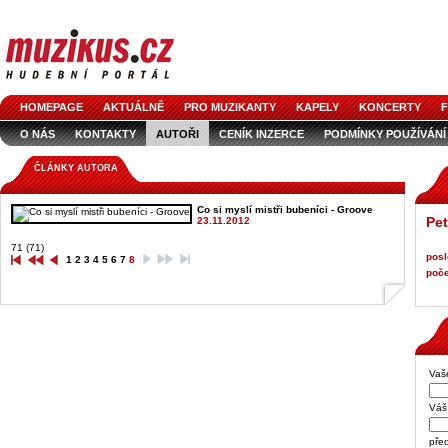
HOMEPAGE
AKTUÁLNĚ
PRO MUZIKANTY
KAPELY
KONCERTY
F
O NÁS
KONTAKTY
AUTOŘI
CENÍK INZERCE
PODMÍNKY POUŽÍVÁNÍ
LOGO KE STAŽENÍ
VŠECHNY ČLÁNKY
INZERCE V ČASOPISE
AUDIOS
ČLÁNKY AUTORA
Co si myslí mistři bubeníci - Groove
Pet
23.11.2012
71 (71)
posl
1
2
3
4
5
6
7
8
poče
Vaš
Váš 
pře