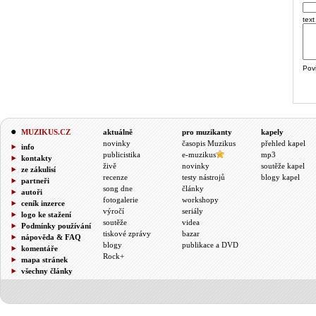
text
Pov
MUZIKUS.CZ
aktuálně
pro muzikanty
kapely
novinky
časopis Muzikus
přehled kapel
info
publicistika
e-muzikus
mp3
kontakty
živě
novinky
soutěže kapel
ze zákulisí
recenze
testy nástrojů
blogy kapel
partneři
song dne
články
autoři
fotogalerie
workshopy
ceník inzerce
výročí
seriály
logo ke stažení
soutěže
videa
Podmínky používání
tiskové zprávy
bazar
nápověda & FAQ
blogy
publikace a DVD
komentáře
Rock+
mapa stránek
všechny články