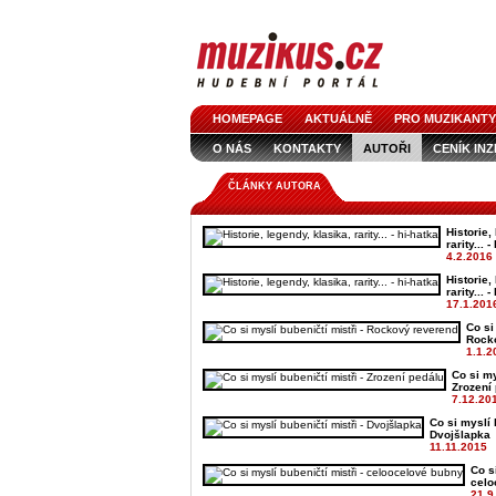
HOMEPAGE
AKTUÁLNĚ
PRO MUZIKANTY
O NÁS
KONTAKTY
AUTOŘI
CENÍK IN
LOGO KE STAŽENÍ
VŠECHNY ČLÁNKY
IN
ČLÁNKY AUTORA
Historie,
rarity... 
4.2.2016
Historie,
rarity... 
17.1.201
Co si
Rock
1.1.2
Co si my
Zrození
7.12.20
Co si myslí 
Dvojšlapka
11.11.2015
Co s
celo
21.9