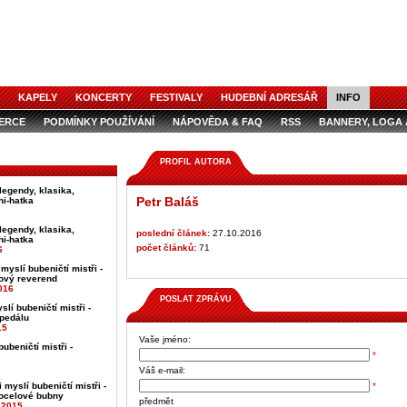
KAPELY
KONCERTY
FESTIVALY
HUDEBNÍ ADRESÁŘ
INFO
ZERCE
PODMÍNKY POUŽÍVÁNÍ
NÁPOVĚDA & FAQ
RSS
BANNERY, LOGA 
ZERCE V ČASOPISE
AUDIOSPOTY
PROFIL AUTORA
 legendy, klasika,
Petr Baláš
- hi-hatka
 legendy, klasika,
poslední článek:
27.10.2016
- hi-hatka
počet článků:
71
6
 myslí bubeničtí mistři -
ový reverend
016
POSLAT ZPRÁVU
slí bubeničtí mistři -
 pedálu
15
Vaše jméno:
bubeničtí mistři -
*
Váš e-mail:
i myslí bubeničtí mistři -
*
ocelové bubny
předmět
.2015