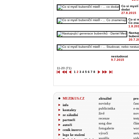
Co si myslí 
dodat
27.8.2015
Co si m
Co zna
1.8.20
Nastup
bubení
20.7.2
nestudovat
9.7.2015
11-20 (71)
1
2
3
4
5
6
7
8
MUZIKUS.CZ
aktuálně
pro
novinky
čas
info
publicistika
e-m
kontakty
živě
nov
ze zákulisí
recenze
test
partneři
song dne
člá
autoři
fotogalerie
wor
ceník inzerce
výročí
seri
logo ke stažení
soutěže
vid