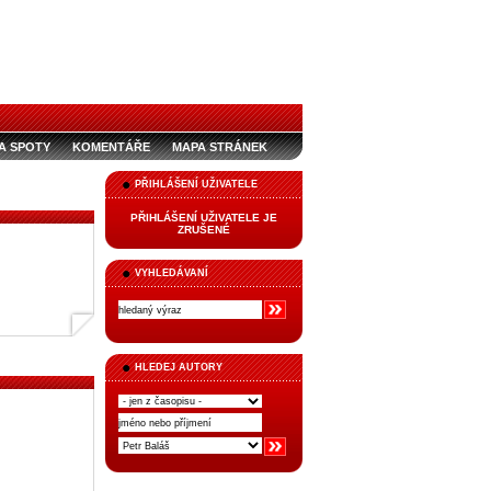
A SPOTY
KOMENTÁŘE
MAPA STRÁNEK
PŘIHLÁŠENÍ UŽIVATELE
PŘIHLÁŠENÍ UŽIVATELE JE
ZRUŠENÉ
VYHLEDÁVANÍ
HLEDEJ AUTORY