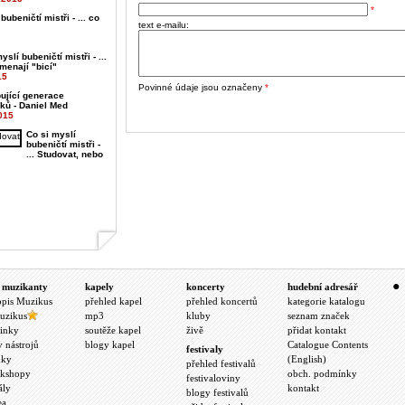
*
bubeničtí mistři - ... co
text e-mailu:
yslí bubeničtí mistři - ...
menají "bicí"
15
Povinné údaje jsou označeny
*
ující generace
ků - Daniel Med
015
Co si myslí
bubeničtí mistři -
... Studovat, nebo
 muzikanty
kapely
koncerty
hudební adresář
opis Muzikus
přehled kapel
přehled koncertů
kategorie katalogu
uzikus
mp3
kluby
seznam značek
inky
soutěže kapel
živě
přidat kontakt
y nástrojů
blogy kapel
Catalogue Contents
festivaly
nky
(English)
přehled festivalů
kshopy
obch. podmínky
festivaloviny
ály
kontakt
blogy festivalů
ea