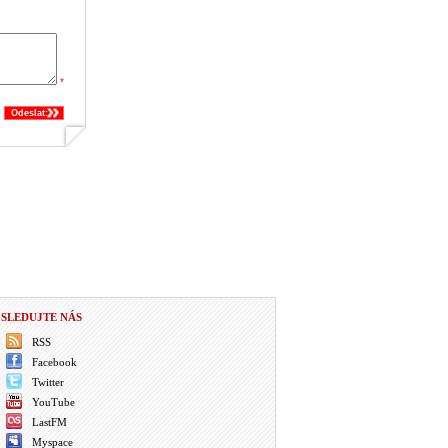
*
Odeslat:
SLEDUJTE NÁS
RSS
Facebook
Twitter
YouTube
LastFM
Myspace