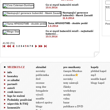
Co si myslí bubeničtí mistři
text
15.6.2014
Nastupující generace
bubeníků - Marek Zavadil
11.6.2014
Tama HP600DTWB - double pedál
Pov
1.6.2014
Co si myslí bubeničtí mistři - nejbohatší
bubeníci…
15.5.2014
41-50 (71)
1
2
3
4
5
6
7
8
MUZIKUS.CZ
aktuálně
pro muzikanty
kapely
novinky
časopis Muzikus
přehled kapel
info
publicistika
e-muzikus
mp3
kontakty
živě
novinky
soutěže kapel
ze zákulisí
recenze
testy nástrojů
blogy kapel
partneři
song dne
články
autoři
fotogalerie
workshopy
ceník inzerce
výročí
seriály
logo ke stažení
soutěže
videa
Podmínky používání
tiskové zprávy
bazar
nápověda & FAQ
blogy
publikace a DVD
komentáře