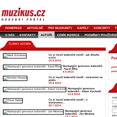
HOMEPAGE
AKTUÁLNĚ
PRO MUZIKANTY
KAPELY
KONCERTY
F
O NÁS
KONTAKTY
AUTOŘI
CENÍK INZERCE
PODMÍNKY POUŽÍVÁNÍ
LOGO KE STAŽENÍ
VŠECHNY ČLÁNKY
INZERCE V ČASOPISE
AUDIOS
ČLÁNKY AUTORA
Co si myslí bubeničtí mistři - jak dlouho
Pet
cvičit
16.9.2014
Nastupující generace bubeníků
posl
- Karel Říha
poče
9.9.2014
Co si myslí bubeničtí mistři - metronom na
pódiu
25.8.2014
Nastupující generace
bubeníků - Adam Vychodil
14.8.2014
Vaš
Co si myslí bubeničtí mistři - o
elektronice…
30.7.2014
Váš 
Nastupující generace
bubeníků - Jan Meduna
pře
15.7.2014