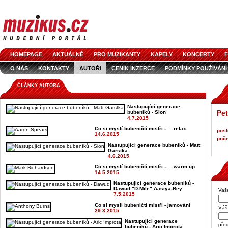
HOMEPAGE
AKTUÁLNĚ
PRO MUZIKANTY
KAPELY
KONCERTY
F
O NÁS
KONTAKTY
AUTOŘI
CENÍK INZERCE
PODMÍNKY POUŽÍVÁNÍ
LOGO KE STAŽENÍ
VŠECHNY ČLÁNKY
INZERCE V ČASOPISE
AUDIOS
ČLÁNKY AUTORA
Nastupující generace
Pet
bubeníků - Sion
4.7.2015
Co si myslí bubeničtí mistři - ... relax
posl
14.6.2015
poče
Nastupující generace bubeníků - Matt
Garstka
4.6.2015
Co si myslí bubeničtí mistři - ... warm up
14.5.2015
Nastupující generace bubeníků -
Dawud "D-Mile" Aasiya-Bey
Vaš
7.5.2015
Co si myslí bubeničtí mistři - jamování
Váš 
29.3.2015
Nastupující generace
pře
bubeníků - Aric Improta