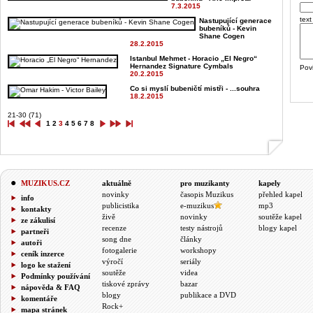
7.3.2015
text
Nastupující generace
bubeníků - Kevin
Shane Cogen
28.2.2015
Istanbul Mehmet - Horacio „El Negro“
Hernandez Signature Cymbals
Pov
20.2.2015
Co si myslí bubeničtí mistři - ...souhra
18.2.2015
21-30 (71)
1
2
3
4
5
6
7
8
MUZIKUS.CZ
aktuálně
pro muzikanty
kapely
novinky
časopis Muzikus
přehled kapel
info
publicistika
e-muzikus
mp3
kontakty
živě
novinky
soutěže kapel
ze zákulisí
recenze
testy nástrojů
blogy kapel
partneři
song dne
články
autoři
fotogalerie
workshopy
ceník inzerce
výročí
seriály
logo ke stažení
soutěže
videa
Podmínky používání
tiskové zprávy
bazar
nápověda & FAQ
blogy
publikace a DVD
komentáře
Rock+
mapa stránek