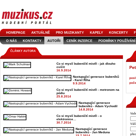
HOMEPAGE
AKTUÁLNĚ
PRO MUZIKANTY
KAPELY
KONCERTY
F
O NÁS
KONTAKTY
AUTOŘI
CENÍK INZERCE
PODMÍNKY POUŽÍVÁNÍ
LOGO KE STAŽENÍ
VŠECHNY ČLÁNKY
INZERCE V ČASOPISE
AUDIOS
ČLÁNKY AUTORA
Co si myslí bubeničtí mistři - jak dlouho
Pet
cvičit
16.9.2014
Nastupující generace bubeníků
posl
- Karel Říha
poče
9.9.2014
Co si myslí bubeničtí mistři - metronom na
pódiu
25.8.2014
Nastupující generace
bubeníků - Adam Vychodil
14.8.2014
Vaš
Co si myslí bubeničtí mistři - o
elektronice…
30.7.2014
Váš 
Nastupující generace
bubeníků - Jan Meduna
pře
15.7.2014