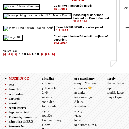
Co si myslí bubeničtí mistři
text
15.6.2014
Nastupující generace
bubeníků - Marek Zavadil
11.6.2014
Tama HP600DTWB - double pedál
Pov
1.6.2014
Co si myslí bubeničtí mistři - nejbohatší
bubeníci…
15.5.2014
41-50 (71)
1
2
3
4
5
6
7
8
MUZIKUS.CZ
aktuálně
pro muzikanty
kapely
novinky
časopis Muzikus
přehled kapel
info
publicistika
e-muzikus
mp3
kontakty
živě
novinky
soutěže kapel
ze zákulisí
recenze
testy nástrojů
blogy kapel
partneři
song dne
články
autoři
fotogalerie
workshopy
ceník inzerce
výročí
seriály
logo ke stažení
soutěže
videa
Podmínky používání
tiskové zprávy
bazar
nápověda & FAQ
blogy
publikace a DVD
komentáře