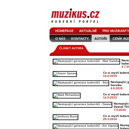
HOMEPAGE
AKTUÁLNĚ
PRO MUZIKANTY
O NÁS
KONTAKTY
AUTOŘI
CENÍK IN
LOGO KE STAŽENÍ
VŠECHNY ČLÁNKY
IN
ČLÁNKY AUTORA
Nastu
buben
4.7.
Co si myslí bubeničt
14.6.2015
Nastupující 
Garstka
4.6.2015
Co si myslí bubenič
14.5.2015
Nastupujíc
Dawud "D-
7.5.2015
Co si myslí bubeni
29.3.2015
Nastu
bubení