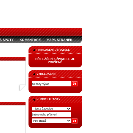
A SPOTY
KOMENTÁŘE
MAPA STRÁNEK
PŘIHLÁŠENÍ UŽIVATELE
PŘIHLÁŠENÍ UŽIVATELE JE
ZRUŠENÉ
VYHLEDÁVANÍ
HLEDEJ AUTORY