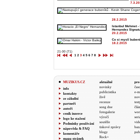
7.3.2
28.2.2015
Istanbul Mehmet -
Hernandez Signat
20.2.2015
Co si myslí bubenič
18.2.2015
21-30 (71)
1
2
3
4
5
6
7
8
MUZIKUS.CZ
aktuálně
pro
novinky
čas
info
publicistika
e-m
kontakty
živě
nov
ze zákulisí
recenze
test
partneři
song dne
člá
autoři
fotogalerie
wor
ceník inzerce
výročí
seri
logo ke stažení
soutěže
vid
Podmínky používání
tiskové zprávy
baz
nápověda & FAQ
blogy
pub
komentáře
Rock+
mapa stránek