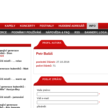
KAPELY
KONCERTY
FESTIVALY
HUDEBNÍ ADRESÁŘ
INFO
ZERCE
PODMÍNKY POUŽÍVÁNÍ
NÁPOVĚDA & FAQ
RSS
BANNERY, LOGA 
ZERCE V ČASOPISE
AUDIOSPOTY
PROFIL AUTORA
pující generace
Petr Baláš
íků - Sion
2015
í mistři - ... relax
poslední článek:
27.10.2016
počet článků:
71
generace bubeníků - Matt
tí mistři - ... warm up
POSLAT ZPRÁVU
í generace bubeníků -
Mile" Aasiya-Bey
Vaše jméno:
*
čtí mistři - jamování
Váš e-mail:
*
pující generace
předmět
ků - Aric Improta