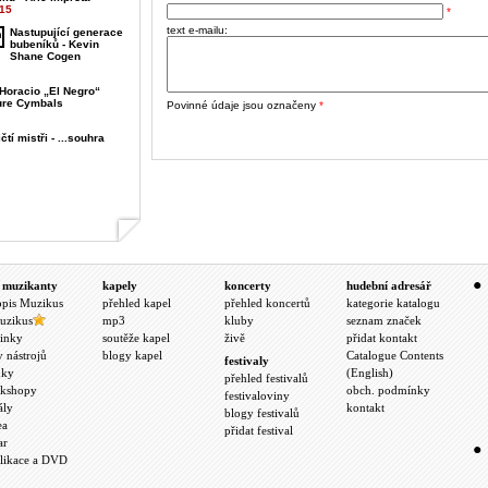
015
*
text e-mailu:
Nastupující generace
bubeníků - Kevin
Shane Cogen
 Horacio „El Negro“
ure Cymbals
Povinné údaje jsou označeny
*
tí mistři - ...souhra
 muzikanty
kapely
koncerty
hudební adresář
opis Muzikus
přehled kapel
přehled koncertů
kategorie katalogu
uzikus
mp3
kluby
seznam značek
inky
soutěže kapel
živě
přidat kontakt
y nástrojů
blogy kapel
Catalogue Contents
festivaly
nky
(English)
přehled festivalů
kshopy
obch. podmínky
festivaloviny
ály
kontakt
blogy festivalů
ea
přidat festival
ar
likace a DVD