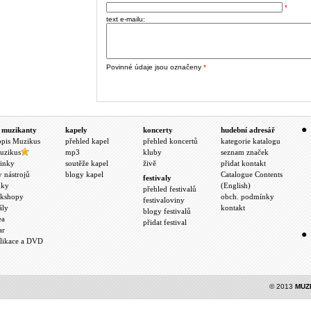
*
text e-mailu:
Povinné údaje jsou označeny
*
 muzikanty
kapely
koncerty
hudební adresář
opis Muzikus
přehled kapel
přehled koncertů
kategorie katalogu
uzikus
mp3
kluby
seznam značek
inky
soutěže kapel
živě
přidat kontakt
y nástrojů
blogy kapel
Catalogue Contents
festivaly
nky
(English)
přehled festivalů
kshopy
obch. podmínky
festivaloviny
ály
kontakt
blogy festivalů
ea
přidat festival
ar
likace a DVD
© 2013
MUZ