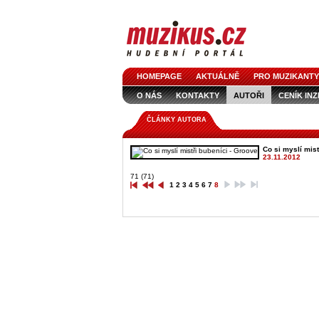
HOMEPAGE
AKTUÁLNĚ
PRO MUZIKANTY
O NÁS
KONTAKTY
AUTOŘI
CENÍK IN
LOGO KE STAŽENÍ
VŠECHNY ČLÁNKY
IN
ČLÁNKY AUTORA
Co si myslí mist
23.11.2012
71 (71)
1
2
3
4
5
6
7
8