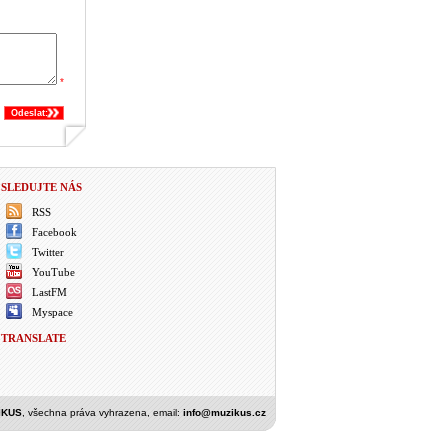
*
Odeslat:
SLEDUJTE NÁS
RSS
Facebook
Twitter
YouTube
LastFM
Myspace
TRANSLATE
IKUS
, všechna práva vyhrazena, email:
info@muzikus.cz