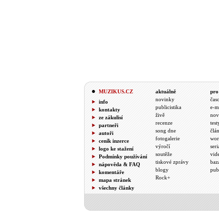
MUZIKUS.CZ
aktuálně
pro
novinky
čas
info
publicistika
e-m
kontakty
živě
nov
ze zákulisí
recenze
test
partneři
song dne
člá
autoři
fotogalerie
wor
ceník inzerce
výročí
seri
logo ke stažení
soutěže
vid
Podmínky používání
tiskové zprávy
baz
nápověda & FAQ
blogy
pub
komentáře
Rock+
mapa stránek
všechny články