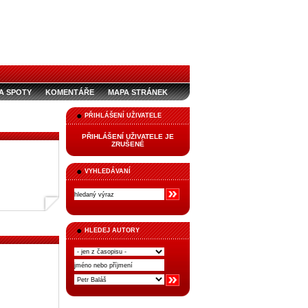
A SPOTY
KOMENTÁŘE
MAPA STRÁNEK
PŘIHLÁŠENÍ UŽIVATELE
PŘIHLÁŠENÍ UŽIVATELE JE
ZRUŠENÉ
VYHLEDÁVANÍ
HLEDEJ AUTORY