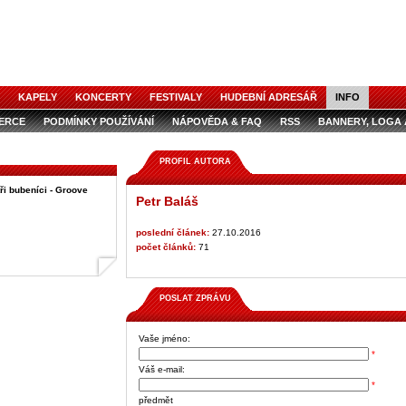
KAPELY
KONCERTY
FESTIVALY
HUDEBNÍ ADRESÁŘ
INFO
ZERCE
PODMÍNKY POUŽÍVÁNÍ
NÁPOVĚDA & FAQ
RSS
BANNERY, LOGA 
ZERCE V ČASOPISE
AUDIOSPOTY
PROFIL AUTORA
ři bubeníci - Groove
Petr Baláš
poslední článek:
27.10.2016
počet článků:
71
POSLAT ZPRÁVU
Vaše jméno:
*
Váš e-mail:
*
předmět