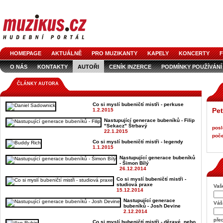
HOMEPAGE
AKTUÁLNĚ
PRO MUZIKANTY
KAPELY
KONCERTY
F
O NÁS
KONTAKTY
AUTOŘI
CENÍK INZERCE
PODMÍNKY POUŽÍVÁNÍ
LOGO KE STAŽENÍ
VŠECHNY ČLÁNKY
INZERCE V ČASOPISE
AUDIOS
ČLÁNKY AUTORA
Co si myslí bubeničtí mistři - perkuse
Pet
1.2.2015
Nastupující generace bubeníků - Filip
"Sekacz" Štrbavý
posl
22.1.2015
poče
Co si myslí bubeničtí mistři - legendy
1.1.2015
Nastupující generace bubeníků
- Šimon Bílý
26.12.2014
Co si myslí bubeničtí mistři -
studiová praxe
Vaš
15.12.2014
Nastupující generace
Váš 
bubeníků - Josh Devine
2.12.2014
pře
Co si myslí bubeničtí mistři - děravé, nebo