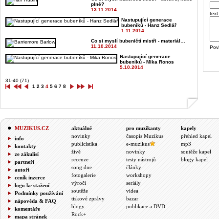
plné?
13.11.2014
text
Nastupující generace
bubeníků - Hanz Sedlář
1.11.2014
Co si myslí bubeničtí mistři - materiál…
11.10.2014
Pov
Nastupující generace
bubeníků - Mika Ronos
5.10.2014
31-40 (71)
1
2
3
4
5
6
7
8
MUZIKUS.CZ
aktuálně
pro muzikanty
kapely
novinky
časopis Muzikus
přehled kapel
info
publicistika
e-muzikus
mp3
kontakty
živě
novinky
soutěže kapel
ze zákulisí
recenze
testy nástrojů
blogy kapel
partneři
song dne
články
autoři
fotogalerie
workshopy
ceník inzerce
výročí
seriály
logo ke stažení
soutěže
videa
Podmínky používání
tiskové zprávy
bazar
nápověda & FAQ
blogy
publikace a DVD
komentáře
Rock+
mapa stránek