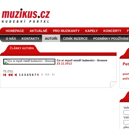
HOMEPAGE
AKTUÁLNĚ
PRO MUZIKANTY
KAPELY
KONCERTY
F
O NÁS
KONTAKTY
AUTOŘI
CENÍK INZERCE
PODMÍNKY POUŽÍVÁNÍ
LOGO KE STAŽENÍ
VŠECHNY ČLÁNKY
INZERCE V ČASOPISE
AUDIOS
ČLÁNKY AUTORA
Co si myslí mistři bubeníci - Groove
Pet
23.11.2012
71 (71)
posl
1
2
3
4
5
6
7
8
poče
Vaš
Váš 
pře