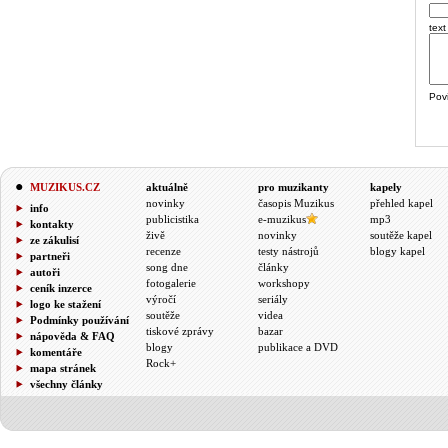
text
Pov
MUZIKUS.CZ
aktuálně
pro muzikanty
kapely
novinky
časopis Muzikus
přehled kapel
info
publicistika
e-muzikus
mp3
kontakty
živě
novinky
soutěže kapel
ze zákulisí
recenze
testy nástrojů
blogy kapel
partneři
song dne
články
autoři
fotogalerie
workshopy
ceník inzerce
výročí
seriály
logo ke stažení
soutěže
videa
Podmínky používání
tiskové zprávy
bazar
nápověda & FAQ
blogy
publikace a DVD
komentáře
Rock+
mapa stránek
všechny články